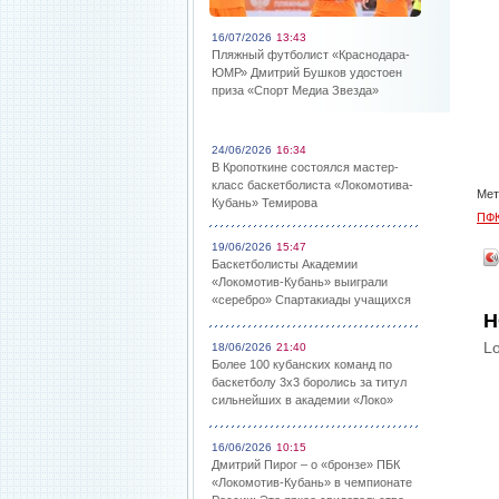
16/07/2026
13:43
Пляжный футболист «Краснодара-
ЮМР» Дмитрий Бушков удостоен
приза «Спорт Медиа Звезда»
24/06/2026
16:34
В Кропоткине состоялся мастер-
класс баскетболиста «Локомотива-
Мет
Кубань» Темирова
ПФК
19/06/2026
15:47
Баскетболисты Академии
«Локомотив-Кубань» выиграли
«серебро» Спартакиады учащихся
Н
Lo
18/06/2026
21:40
Более 100 кубанских команд по
баскетболу 3х3 боролись за титул
сильнейших в академии «Локо»
16/06/2026
10:15
Дмитрий Пирог – о «бронзе» ПБК
«Локомотив-Кубань» в чемпионате