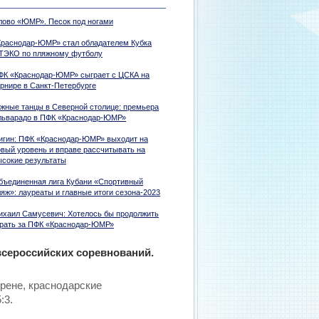
лово «ЮМР». Песок под ногами
Краснодар-ЮМР» стал обладателем Кубка
ТЭКО по пляжному футболу
ФК «Краснодар-ЮМР» сыграет с ЦСКА на
урнире в Санкт-Петербурге
жные танцы в Северной столице: премьера
льварадо в ПФК «Краснодар-ЮМР»
игин: ПФК «Краснодар-ЮМР» выходит на
овый уровень и вправе рассчитывать на
ысокие результаты
бъединенная лига Кубани «Спортивный
яж»: лауреаты и главные итоги сезона-2023
ихаил Самусевич: Хотелось бы продолжить
грать за ПФК «Краснодар-ЮМР»
всероссийских соревнований.
рене, краснодарские
:3.