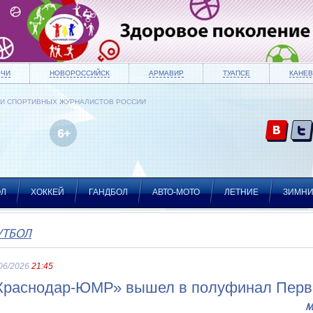
ОЧИ
НОВОРОССИЙСК
АРМАВИР
ТУАПСЕ
КАНЕВ
ИИ СПОРТИВНЫХ ЖУРНАЛИСТОВ РОССИИ
ОЛ
ХОККЕЙ
ГАНДБОЛ
АВТО-МОТО
ЛЕТНИЕ
ЗИМН
УТБОЛ
06/2026
21:45
Краснодар-ЮМР» вышел в полуфинал Перво
М