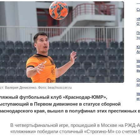
С
«
О
П
т
Ю
А
М
н
в
О
пл
ст: Валерия Денисенко. Фото: beachsoccer.ru
М
ляжный футбольный клуб «Краснодар-ЮМР»,
и
ыступающий в Первом дивизионе в статусе сборной
раснодарского края, вышел в полуфинал этих престижных 
В четвертьфинальной игре, прошедшей в Москве на РЖД-А
«пляжники» победили столичный «Строгино‐М» со счетом 5