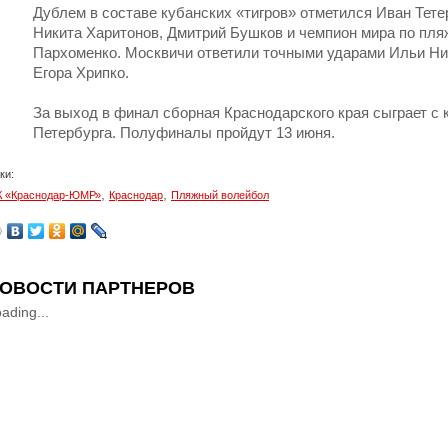
Дублем в составе кубанских «тигров» отметился Иван Тете
Никита Харитонов, Дмитрий Бушков и чемпион мира по пл
Пархоменко. Москвичи ответили точными ударами Ильи Ни
Егора Хрипко.
За выход в финал сборная Краснодарского края сыграет с 
Петербурга.
Полуфиналы
пройд
у
т 13 июня.
ки:
,
,
 «Краснодар-ЮМР»
Краснодар
Пляжный волейбол
ОВОСТИ ПАРТНЕРОВ
ading...