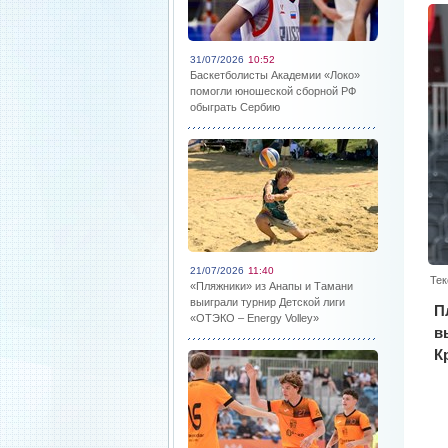
31/07/2026
10:52
Баскетболисты Академии «Локо»
помогли юношеской сборной РФ
обыграть Сербию
21/07/2026
11:40
Тек
«Пляжники» из Анапы и Тамани
выиграли турнир Детской лиги
П
«ОТЭКО – Energy Volley»
в
К