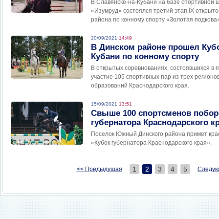
В Славянске-на-Кубани на базе спортивной 
«Изумруд» состоялся третий этап lX открыто
района по конному спорту «Золотая подкова»
20/09/2021
14:49
В Динском районе прошел Кубо
Кубани по конному спорту
В открытых соревнованиях, состоявшихся в 
участие 105 спортивных пар из трех регионо
образований Краснодарского края.
15/09/2021
13:51
Свыше 100 спортсменов побор
губернатора Краснодарского кр
Поселок Южный Динского района примет кра
«Кубок губернатора Краснодарского края».
1
2
3
4
5
<< Предыдущая
Следую