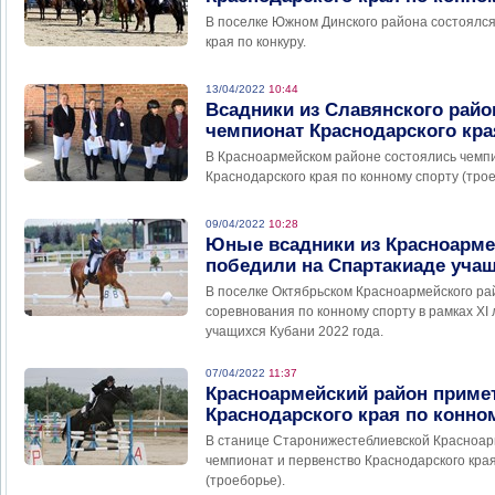
В поселке Южном Динского района состоялс
края по конкуру.
13/04/2022
10:44
Всадники из Славянского рай
чемпионат Краснодарского кра
В Красноармейском районе состоялись чемп
Краснодарского края по конному спорту (трое
09/04/2022
10:28
Юные всадники из Красноарме
победили на Спартакиаде уча
В поселке Октябрьском Красноармейского ра
соревнования по конному спорту в рамках X
учащихся Кубани 2022 года.
07/04/2022
11:37
Красноармейский район приме
Краснодарского края по конн
В станице Старонижестеблиевской Красноар
чемпионат и первенство Краснодарского края
(троеборье).