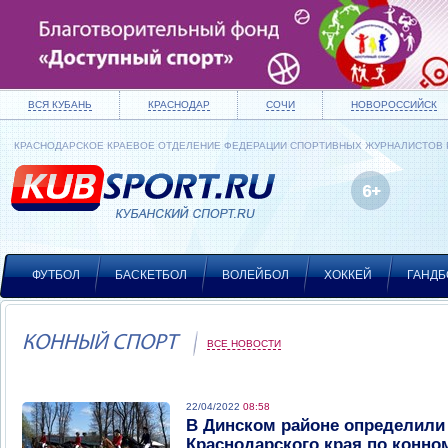
ВСЯ КУБАНЬ
КРАСНОДАР
СОЧИ
НОВОРОССИЙСК
КРАСНОДАРСКОЕ КРАЕВОЕ ОТДЕЛЕНИЕ ФЕДЕРАЦИИ СПОРТИВНЫХ ЖУРНАЛИСТОВ
ФУТБОЛ
БАСКЕТБОЛ
ВОЛЕЙБОЛ
ХОККЕЙ
ГАНДБ
КОННЫЙ СПОРТ
ВСЕ НОВОСТИ
22/04/2022
08:58
В Динском районе определили
Краснодарского края по конно