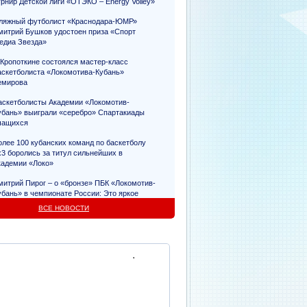
урнир Детской лиги «ОТЭКО – Energy Volley»
ляжный футболист «Краснодара-ЮМР»
митрий Бушков удостоен приза «Спорт
едиа Звезда»
 Кропоткине состоялся мастер-класс
аскетболиста «Локомотива-Кубань»
емирова
аскетболисты Академии «Локомотив-
убань» выиграли «серебро» Спартакиады
чащихся
олее 100 кубанских команд по баскетболу
х3 боролись за титул сильнейших в
кадемии «Локо»
митрий Пирог – о «бронзе» ПБК «Локомотив-
убань» в чемпионате России: Это яркое
видетельство упорного труда
ВСЕ НОВОСТИ