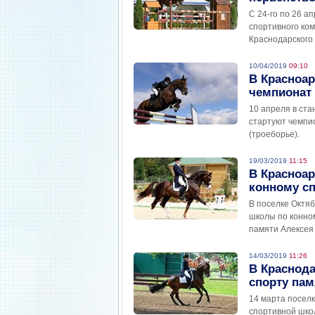
С 24-го по 26 а
спортивного ком
Краснодарского 
10/04/2019
09:10
В Красноар
чемпионат 
10 апреля в ст
стартуют чемпио
(троеборье).
19/03/2019
11:15
В Красноа
конному сп
В поселке Октя
школы по конно
памяти Алексея
14/03/2019
11:26
В Краснода
спорту пам
14 марта посел
спортивной шко