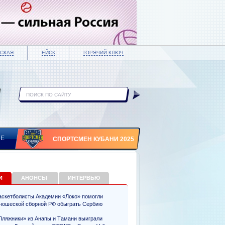
СКАЯ
ЕЙСК
ГОРЯЧИЙ КЛЮЧ
ИЕ
СПОРТСМЕН КУБАНИ 2025
И
АНОНСЫ
ИНТЕРВЬЮ
аскетболисты Академии «Локо» помогли
ношеской сборной РФ обыграть Сербию
Пляжники» из Анапы и Тамани выиграли