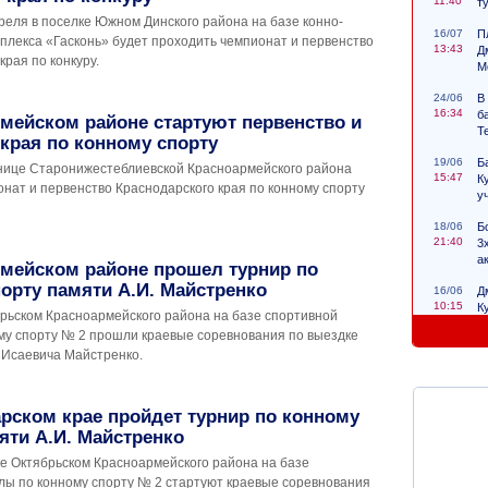
11:40
т
преля в поселке Южном Динского района на базе конно-
16/07
П
плекса «Гасконь» будет проходить чемпионат и первенство
13:43
Д
края по конкуру.
М
24/06
В
16:34
б
мейском районе стартуют первенство и
Т
края по конному спорту
19/06
Б
анице Старонижестеблиевской Красноармейского района
15:47
К
нат и первенство Краснодарского края по конному спорту
у
18/06
Б
21:40
3
а
рмейском районе прошел турнир по
орту памяти А.И. Майстренко
16/06
Д
10:15
К
брьском Красноармейского района на базе спортивной
с
му спорту № 2 прошли краевые соревнования по выездке
 Исаевича Майстренко.
рском крае пройдет турнир по конному
яти А.И. Майстренко
ке Октябрьском Красноармейского района на базе
лы по конному спорту № 2 стартуют краевые соревнования