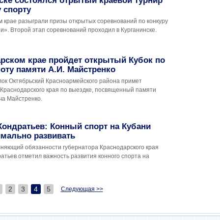
ске состоялся отрытый краевой турнир
 спорту
м крае разыграли призы открытых соревнований по конкуру
». Второй этап соревнований проходил в Курганинске.
рском крае пройдет открытый Кубок по
оту памяти А.И. Майстренко
елок Октябрьский Красноармейского района примет
 Краснодарского края по выездке, посвященный памяти
ча Майстренко.
ондратьев: Конный спорт на Кубани
имально развивать
няющий обязанности губернатора Краснодарского края
атьев отметил важность развития конного спорта на
2
3
4
5
Следующая >>