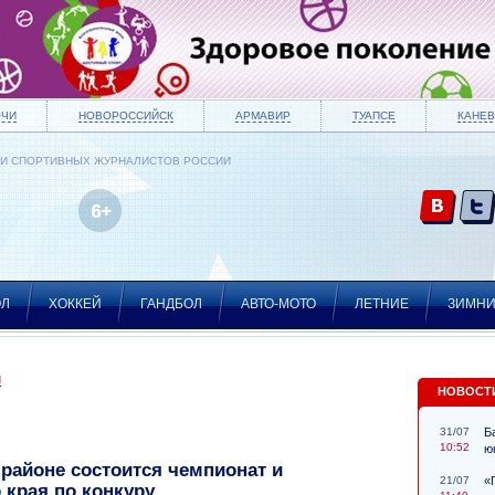
ОЧИ
НОВОРОССИЙСК
АРМАВИР
ТУАПСЕ
КАНЕВ
ИИ СПОРТИВНЫХ ЖУРНАЛИСТОВ РОССИИ
ОЛ
ХОККЕЙ
ГАНДБОЛ
АВТО-МОТО
ЛЕТНИЕ
ЗИМН
И
НОВОСТ
31/07
Б
10:52
ю
районе состоится чемпионат и
21/07
«
 края по конкуру