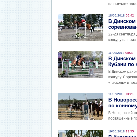
по выездке пам
18/09/2018
09:42
В Динском 
соревнован
22-23 сентября
конкуру на приз
11/09/2018
08:39
В Динском 
Кубани по 
В Динском район
конкуру. Соревн
«Гасконь» в по
11/07/2018
13:28
В Новоросс
по конному
В Новороссийске
посвященные пр
19/06/2018
13:55