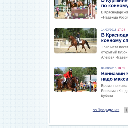
В Курганин
по конному
В Краснодарско
«Надежда России
14/03/2018
17:04
В Краснода
конному сп
17-го мата пос
открытый Кубок
Алексея Исаеви
04/09/2015
18:05
Вениамин К
надо макс
Временно испол
Вениамин Кондр
Кубани.
1
<< Предыдущая