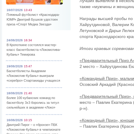
Лучших выявляли в несколь
также «мужчины и женщин
16/07/2026
13:43
Пляжный футболист «Краснодара-
Награды высшей пробы по 
ЮМР» Дмитрий Бушков удостоен
Хайрутдиновой, Валерии К
приза «Спорт Медиа Звезда»
Летуновской и Дарьи Лелюк
спорта Краснодарского кра
24/06/2026
16:34
В Кропоткине состоялся мастер-
Итоги краевых соревнован
класс баскетболиста «Локомотива-
Кубань» Темирова
«Предварительный Приз А»
2 место – Хайрутдинова Ек
19/06/2026
15:47
Баскетболисты Академии
«Локомотив-Кубань» выиграли
«Командный Приз», мальчи
«серебро» Спартакиады учащихся
Осовский Аркадий (Красноа
18/06/2026
21:40
«Предварительный Приз»,
Более 100 кубанских команд по
место – Павлик Екатерина 
баскетболу 3х3 боролись за титул
сильнейших в академии «Локо»
р-н).
«Командный Приз», юноши
16/06/2026
10:15
Дмитрий Пирог – о «бронзе» ПБК
– Павлик Екатерина (Красн
«Локомотив-Кубань» в чемпионате