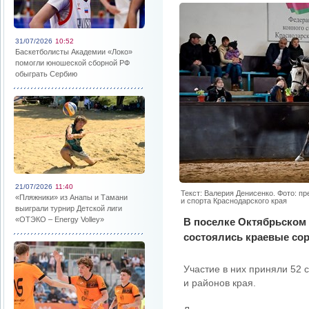
31/07/2026
10:52
Баскетболисты Академии «Локо»
помогли юношеской сборной РФ
обыграть Сербию
21/07/2026
11:40
Текст: Валерия Денисенко. Фото: п
«Пляжники» из Анапы и Тамани
и спорта Краснодарского края
выиграли турнир Детской лиги
«ОТЭКО – Energy Volley»
В поселке Октябрьском
состоялись краевые сор
Участие в них приняли 52 
и районов края.