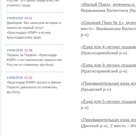
России: Это яркое свидетельство
«Малый Приз», мужчины и
упорного труда
Вервыкишка Валентина (Кра
15/06/2026
14:11
«Средний Приз № 1», муж
Джабаров: Мы написали историю и
принесли первый титул
место– Вервыкишка Валент
«Краснодару-ЮМР» и всему
р-н).
Краснодарскому краю
«Езда для 4-летних лошад
15/06/2026
12:39
(Красноармейский р-н).
Первые на Первом: «Краснодар-
ЮМР» стал чемпионом первенства
«Езда для 4-летних лошад
России по пляжному футболу!
(Красноармейский р-н).
13/06/2026
21:22
«Краснодар-ЮМР» вышел в финал
«Предварительная езда дл
Первого дивизиона по пляжному
(Крымский р-н).
футболу
«Езда для 5-летних лошад
р-н).
«Предварительная езда дл
(Динской р-н); 2 место – И