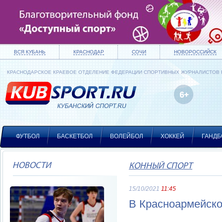
ВСЯ КУБАНЬ
КРАСНОДАР
СОЧИ
НОВОРОССИЙСК
КРАСНОДАРСКОЕ КРАЕВОЕ ОТДЕЛЕНИЕ ФЕДЕРАЦИИ СПОРТИВНЫХ ЖУРНАЛИСТОВ
ФУТБОЛ
БАСКЕТБОЛ
ВОЛЕЙБОЛ
ХОККЕЙ
ГАНДБ
НОВОСТИ
КОННЫЙ СПОРТ
15/10/2021
11:45
В Красноармейско