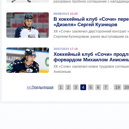
разорвано пробное соглашение с нападающ
06/08/2015
10:45
В хоккейный клуб «Сочи» пер
«Дизеля» Сергей Кузнецов
ХК «Сочи» заключил двусторонний контракт н
Сергеем Кузнецовым, ранее выступавшим за
30/07/2015
17:18
Хоккейный клуб «Сочи» продли
форвардом Михаилом Аниси
ХК «Сочи» заключил новое трудовое согла
Анисиным.
..
1
2
3
4
5
6
7
19
20
<< Предыдущая