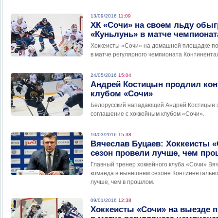
13/09/2016
11:09
ХК «Сочи» на своем льду обыг
«Куньлунь» в матче чемпионат
Хоккеисты «Сочи» на домашней площадке по
в матче регулярного чемпионата Континентал
24/05/2016
15:04
Андрей Костицын продлил кон
клубом «Сочи»
Белорусский нападающий Андрей Костицын 
соглашение с хоккейным клубом «Сочи».
10/03/2016
15:38
Вячеслав Буцаев: Хоккеисты 
сезон провели лучше, чем пр
Главный тренер хоккейного клуба «Сочи» Вяч
команда в нынешнем сезоне Континентально
лучше, чем в прошлом.
09/01/2016
12:38
Хоккеисты «Сочи» на выезде п