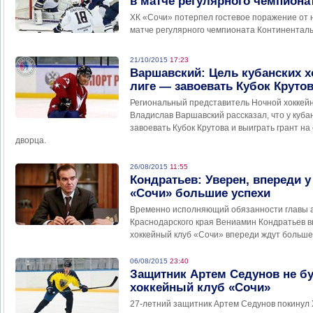
в матче регулярного чемпиона
ХК «Сочи» потерпел гостевое поражение от 
матче регулярного чемпионата Континенталь
21/10/2015
17:23
Варшавский: Цель кубанских х
лиге — завоевать Кубок Круто
Региональный представитель Ночной хоккейн
Владислав Варшавский рассказал, что у куба
завоевать Кубок Крутова и выиграть грант на
дворца.
26/08/2015
11:55
Кондратьев: Уверен, впереди у
«Сочи» большие успехи
Временно исполняющий обязанности главы 
Краснодарского края Вениамин Кондратьев вы
хоккейный клуб «Сочи» впереди ждут больше
06/08/2015
23:40
Защитник Артем Седунов не бу
хоккейный клуб «Сочи»
27-летний защитник Артем Седунов покинул Х