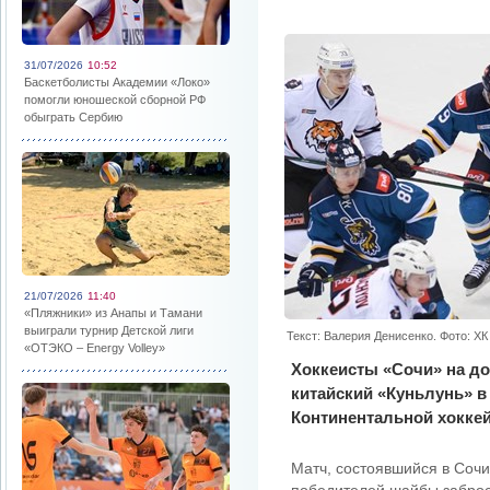
31/07/2026
10:52
Баскетболисты Академии «Локо»
помогли юношеской сборной РФ
обыграть Сербию
21/07/2026
11:40
«Пляжники» из Анапы и Тамани
выиграли турнир Детской лиги
Текст: Валерия Денисенко. Фото: Х
«ОТЭКО – Energy Volley»
Хоккеисты «Сочи» на д
китайский «Куньлунь» в
Континентальной хоккей
Матч, состоявшийся в Сочи,