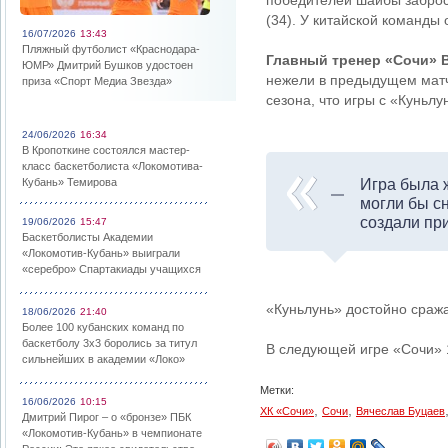
победителей шайбы заброси
(34). У китайской команды 
16/07/2026
13:43
Пляжный футболист «Краснодара-
Главный тренер «Сочи» 
ЮМР» Дмитрий Бушков удостоен
нежели в предыдущем матче
приза «Спорт Медиа Звезда»
сезона, что игры с «Куньлу
24/06/2026
16:34
В Кропоткине состоялся мастер-
класс баскетболиста «Локомотива-
Кубань» Темирова
Игра была ж
могли бы с
создали при
19/06/2026
15:47
Баскетболисты Академии
«Локомотив-Кубань» выиграли
«серебро» Спартакиады учащихся
«Куньлунь» достойно сража
18/06/2026
21:40
Более 100 кубанских команд по
баскетболу 3х3 боролись за титул
В следующей игре «Сочи» 1
сильнейших в академии «Локо»
Метки:
16/06/2026
10:15
,
,
ХК «Сочи»
Сочи
Вячеслав Буцаев
Дмитрий Пирог – о «бронзе» ПБК
«Локомотив-Кубань» в чемпионате