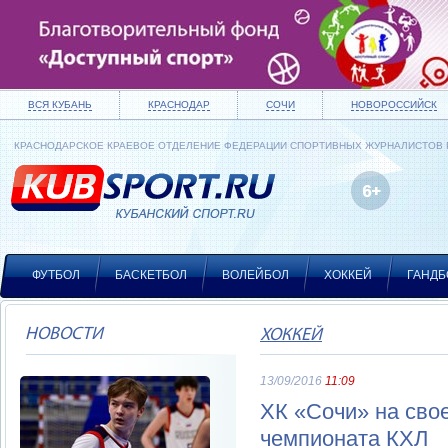
ВСЯ КУБАНЬ
КРАСНОДАР
СОЧИ
НОВОРОССИЙСК
КРАСНОДАРСКОЕ КРАЕВОЕ ОТДЕЛЕНИЕ ФЕДЕРАЦИИ СПОРТИВНЫХ ЖУРНАЛИСТОВ
ФУТБОЛ
БАСКЕТБОЛ
ВОЛЕЙБОЛ
ХОККЕЙ
ГАНДБ
НОВОСТИ
ХОККЕЙ
13/09/2016
11:09
ХК «Сочи» на сво
чемпионата КХЛ