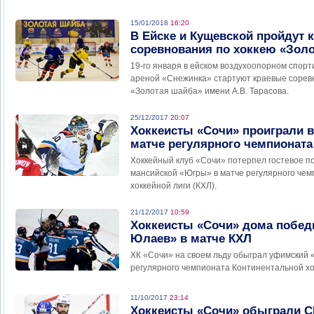
15/01/2018
16:20
В Ейске и Кущевской пройдут 
соревнования по хоккею «Зол
19-го января в ейском воздухоопорном спорт
ареной «Снежинка» стартуют краевые сорев
«Золотая шайба» имени А.В. Тарасова.
25/12/2017
20:07
Хоккеисты «Сочи» проиграли в
матче регулярного чемпионата
Хоккейный клуб «Сочи» потерпел гостевое п
мансийской «Югры» в матче регулярного че
хоккейной лиги (КХЛ).
21/12/2017
10:59
Хоккеисты «Сочи» дома побед
Юлаев» в матче КХЛ
ХК «Сочи» на своем льду обыграл уфимский 
регулярного чемпионата Континентальной хо
11/10/2017
23:14
Хоккеисты «Сочи» обыграли С