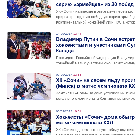
серию «армейцев» из 20 побед
ХК «Сочи» на выезде в овертайме переиграл
прервал рекордную победную серию армейце
Континентальной хоккейной лиги (КХЛ), кото
14/09/2017
13:44
Владимир Путин в Сочи встре
хоккеистами и участниками Су
Канада
Президент Российской Федерации Владимир 
хоккейный матч с участием юношеских команд
06/09/2017
23:32
ХК «Сочи» на своем льду прои
(Минск) в матче чемпионата К
Хоккеисты «Сочи» на дома уступили минском
регулярного чемпионата Континентальной хо
06/09/2017
10:31
Хоккеисты «Сочи» дома обыгр
матче чемпионата КХЛ
ХК «Сочи» одержал волевую победу над ниж