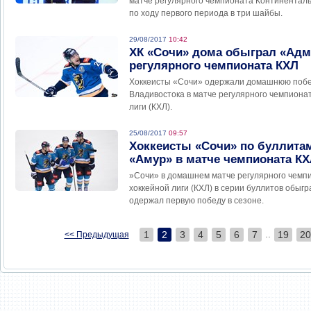
матче регулярного чемпионата Континентальн
по ходу первого периода в три шайбы.
29/08/2017
10:42
ХК «Сочи» дома обыграл «Адм
регулярного чемпионата КХЛ
Хоккеисты «Сочи» одержали домашнюю побе
Владивостока в матче регулярного чемпиона
лиги (КХЛ).
25/08/2017
09:57
Хоккеисты «Сочи» по буллита
«Амур» в матче чемпионата К
»Сочи» в домашнем матче регулярного чемп
хоккейной лиги (КХЛ) в серии буллитов обыг
одержал первую победу в сезоне.
..
1
2
3
4
5
6
7
19
20
<< Предыдущая