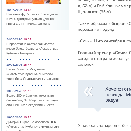
пользу гостей, в составе к
я, 52-я) и Роб Клинкхамме
16/07/2026
13:43
Щегольков (35-я).
Пляжный футболист «Краснодара-
ЮМР» Дмитрий Бушков удостоен
Таким образом, обыграв «
приза «Спорт Медиа Звезда»
поражений подряд.
24/06/2026
16:34
«Сочи» 11-го сентября в го
В Кропоткине состоялся мастер-
класс баскетболиста «Локомотива-
Главный тренер «Сочи» 
Кубань» Темирова
сегодня отыграли хорошую 
силенок.
19/06/2026
15:47
Баскетболисты Академии
«Локомотив-Кубань» выиграли
«серебро» Спартакиады учащихся
Хочется отм
18/06/2026
21:40
периода. Мн
Более 100 кубанских команд по
радует.
баскетболу 3х3 боролись за титул
сильнейших в академии «Локо»
16/06/2026
10:15
Дмитрий Пирог – о «бронзе» ПБК
У нас есть четыре дня без
«Локомотив-Кубань» в чемпионате