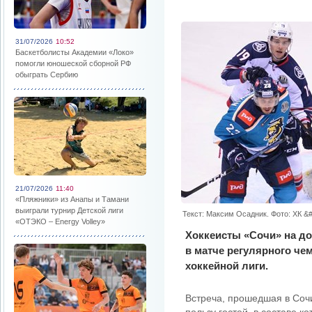
31/07/2026
10:52
Баскетболисты Академии «Локо»
помогли юношеской сборной РФ
обыграть Сербию
21/07/2026
11:40
«Пляжники» из Анапы и Тамани
выиграли турнир Детской лиги
Текст: Максим Осадник. Фото: ХК &
«ОТЭКО – Energy Volley»
Хоккеисты «Сочи» на д
в матче регулярного че
хоккейной лиги.
Встреча, прошедшая в Сочи 