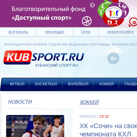
ВСЯ КУБАНЬ
КРАСНОДАР
СОЧИ
НОВОРОССИЙСК
КРАСНОДАРСКОЕ КРАЕВОЕ ОТДЕЛЕНИЕ ФЕДЕРАЦИИ СПОРТИВНЫХ ЖУРНАЛИСТОВ
ФУТБОЛ
БАСКЕТБОЛ
ВОЛЕЙБОЛ
ХОККЕЙ
ГАНДБ
НОВОСТИ
ХОККЕЙ
06/09/2017
23:32
ХК «Сочи» на сво
чемпионата КХЛ