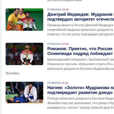
Бесланом Мудрановым.
07/08/2016
15:43
Дмитрий Медведев: Мудранов 
подтвердил авторитет отечес
Премьер-министр России Дмитрий Медведев 
олимпийской медалью кубанского дзюдоиста
отметил, что его успех подтвердил авторите
07/08/2016
12:20
Романов: Приятно, что Россия 
Олимпиаде подряд побеждает в
Краснодарский специалист, Заслуженный тре
Романов по просьбе «Кубанского спорта.RU
кубанского дзюдоиста Беслана Мудранова на
Жанейро.
07/08/2016
11:11
Нагоев: «Золото» Мудранова 
подтверждает развитие дзюдо 
Победа кубанского дзюдоиста Беслана Мудра
Жанейро еще раз доказывает, что дзюдо в К
развивается, считает тренер сборной края Р