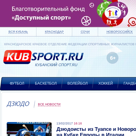
ВСЯ КУБАНЬ
КРАСНОДАР
СОЧИ
НОВОРОССИЙСК
КРАСНОДАРСКОЕ КРАЕВОЕ ОТДЕЛЕНИЕ ФЕДЕРАЦИИ СПОРТИВНЫХ ЖУРНАЛИСТОВ
ФУТБОЛ
БАСКЕТБОЛ
ВОЛЕЙБОЛ
ХОККЕЙ
ГАНДБ
ДЗЮДО
ВСЕ НОВОСТИ
13/02/2017
16:16
Дзюдоисты из Туапсе и Новор
на Кубке Европы в Италии