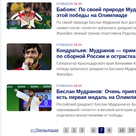
07/08/2016
09:35
Бабоян: По своей природе Му
этой победы на Олимпиаде
По своей природе Беслан Мудранов был дос
заявил после «золота» кубанского дзюдоиста
Жанейро личный тренер спортсмена Рудоль
07/08/2016
09:20
Кондратьев: Мудранов — прим
по сборной России и острастк
Губернатор Краснодарского края Вениамин 
победу кубанского дзюдоиста Беслана Мудра
Жанейро.
07/08/2016
09:00
Беслан Мудранов: Очень прият
есть первая медаль на Олимп
Российский дзюдоист Беслан Мудранов из Кр
завоевавший «золото» в весовой категории д
поделился впечатлениями от победы.
..
..
1
2
3
6
7
8
18
19
<< Предыдущая