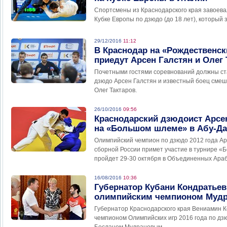
Спортсмены из Краснодарского края завоева
Кубке Европы по дзюдо (до 18 лет), который
29/12/2016
11:12
В Краснодар на «Рождественск
приедут Арсен Галстян и Олег 
Почетными гостями соревнований должны ст
дзюдо Арсен Галстян и известный боец смеша
Олег Тактаров.
26/10/2016
09:56
Краснодарский дзюдоист Арсе
на «Большом шлеме» в Абу-Д
Олимпийский чемпион по дзюдо 2012 года Ар
сборной России примет участие в турнире «
пройдет 29-30 октября в Объединенных Араб
16/08/2016
10:36
Губернатор Кубани Кондратьев
олимпийским чемпионом Муд
Губернатор Краснодарского края Вениамин К
чемпионом Олимпийских игр 2016 года по дз