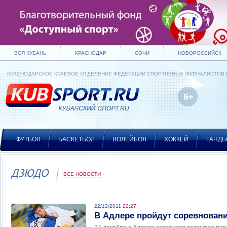
ВСЯ КУБАНЬ
КРАСНОДАР
СОЧИ
НОВОРОССИЙСК
КРАСНОДАРСКОЕ КРАЕВОЕ ОТДЕЛЕНИЕ ФЕДЕРАЦИИ СПОРТИВНЫХ ЖУРНАЛИСТОВ
ФУТБОЛ
БАСКЕТБОЛ
ВОЛЕЙБОЛ
ХОККЕЙ
ГАНДБ
ДЗЮДО
ВСЕ НОВОСТИ
22/12/2011
22:27
В Адлере пройдут соревнован