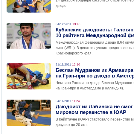
24 декабря в Адлере состоится открытое пер
дзюдо.
04/12/2011
13:46
Кубанские дзюдоисты Галстян 
10 рейтинга Международной ф
Международная федерация дзюдо (IJF) опубл
лист (WRL). В десятке лучших представлены
Краснодарского края.
21/11/2011
12:10
Беслан Мудранов из Армавира
на Гран-при по дзюдо в Амсте
Чемпион России по дзюдо Беслан Мудранов 
на Гран-при в Амстердаме (Голландия).
04/11/2011
11:24
Дзюдоист из Лабинска не смог
мировом первенстве в ЮАР
В Кейптауне (ЮАР) стартовало первенство м
девушек до 20 лет.