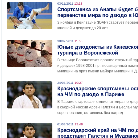
03/11/2011
13:18
Спортсменка из Анапы будет б
первенстве мира по дзюдо в 
3 ноября в Кейптауне (ЮАР) стартует перве
юношей и девушек до 20 лет.
30/09/2011
11:58
Юные дзюдоисты из Каневской
турнира в Воронежской
В станице Воронежская прошел открытый ту
и девушек 1998-2001 г.р., посвященный памя
милиции на приз имени майора милиции Н.Д.
24/08/2011
10:27
Краснодарские спортсмены ос
на ЧМ по дзюдо в Париже
В Париже стартовал чемпионат мира по дзюд
в сборной России Арсен Галстян и Беслан М
соревнования, оставшись без наград.
01/08/2011
13:48
Краснодарский край на ЧМ по 
представят Галстян и Мудрано