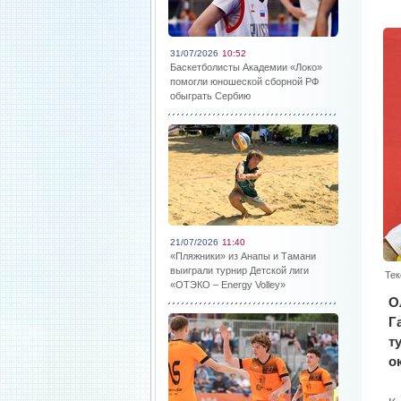
31/07/2026
10:52
Баскетболисты Академии «Локо»
помогли юношеской сборной РФ
обыграть Сербию
21/07/2026
11:40
«Пляжники» из Анапы и Тамани
выиграли турнир Детской лиги
Тек
«ОТЭКО – Energy Volley»
О
Г
т
о