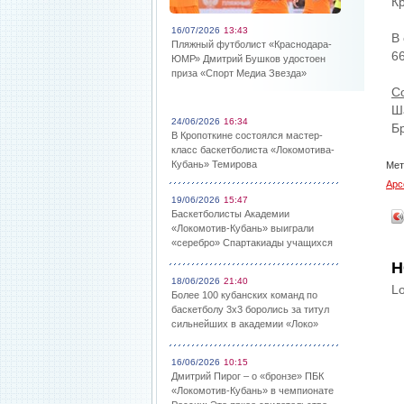
К
16/07/2026
13:43
В
Пляжный футболист «Краснодара-
66
ЮМР» Дмитрий Бушков удостоен
приза «Спорт Медиа Звезда»
С
Ша
24/06/2026
16:34
Б
В Кропоткине состоялся мастер-
класс баскетболиста «Локомотива-
Кубань» Темирова
Мет
Арс
19/06/2026
15:47
Баскетболисты Академии
«Локомотив-Кубань» выиграли
«серебро» Спартакиады учащихся
Н
18/06/2026
21:40
Lo
Более 100 кубанских команд по
баскетболу 3х3 боролись за титул
сильнейших в академии «Локо»
16/06/2026
10:15
Дмитрий Пирог – о «бронзе» ПБК
«Локомотив-Кубань» в чемпионате