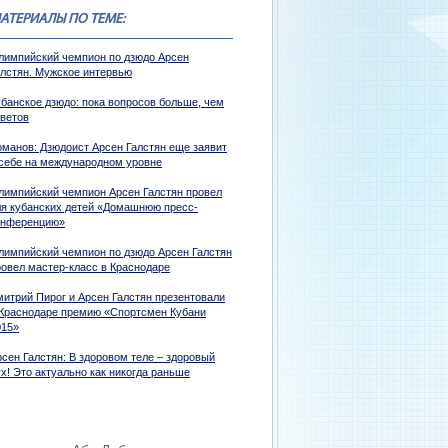
АТЕРИАЛЫ ПО ТЕМЕ:
лимпийский чемпион по дзюдо Арсен
алстян. Мужское интервью
убанское дзюдо: пока вопросов больше, чем
тветов
оманов: Дзюдоист Арсен Галстян еще заявит
 себе на международном уровне
лимпийский чемпион Арсен Галстян провел
ля кубанских детей «Домашнюю пресс-
онференцию»
лимпийский чемпион по дзюдо Арсен Галстян
ровел мастер-класс в Краснодаре
митрий Пирог и Арсен Галстян презентовали
 Краснодаре премию «Спортсмен Кубани
015»
рсен Галстян: В здоровом теле – здоровый
х! Это актуально как никогда раньше