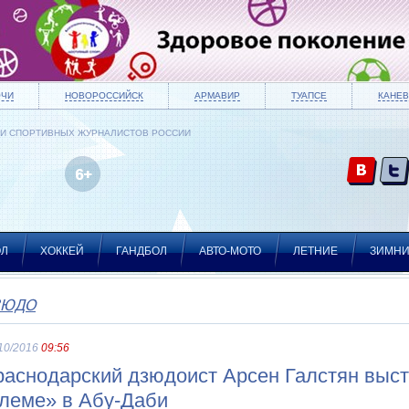
ОЧИ
НОВОРОССИЙСК
АРМАВИР
ТУАПСЕ
КАНЕВ
ИИ СПОРТИВНЫХ ЖУРНАЛИСТОВ РОССИИ
ОЛ
ХОККЕЙ
ГАНДБОЛ
АВТО-МОТО
ЛЕТНИЕ
ЗИМН
ЗЮДО
10/2016
09:56
раснодарский дзюдоист Арсен Галстян выс
леме» в Абу-Даби