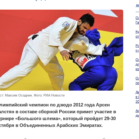
М
О
Г
К
о
Р
о
О
д
к
О
п
Д
ст: Максим Осадник. Фото: РИА Новости
в
2
лимпийский чемпион по дзюдо 2012 года Арсен
алстян в составе сборной России примет участие в
А
ду
урнире «Большого шлема», который пройдет 29-30
ктября в Объединенных Арабских Эмиратах.