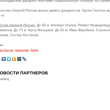
раснодарский дзюдоист возглавит национальную сборную на соревн
 состав сборной России вошли девять дзюдоистов. Арсен Галстян вы
 кг.
остав сборной России:
До 60 кг. Альберт Огузов, Роберт Мшвидобадзе
милов. До 73 кг. Муса Могушков. До 81 кг. Иван Воробьев, Станисл
рачев, Сослан Бостанов.
ки:
,
,
ен Галстян
Краснодар
Дзюдо
ОВОСТИ ПАРТНЕРОВ
ading...