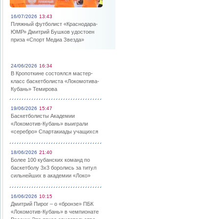
16/07/2026
13:43
Пляжный футболист «Краснодара-
ЮМР» Дмитрий Бушков удостоен
приза «Спорт Медиа Звезда»
24/06/2026
16:34
В Кропоткине состоялся мастер-
класс баскетболиста «Локомотива-
Кубань» Темирова
19/06/2026
15:47
Баскетболисты Академии
«Локомотив-Кубань» выиграли
«серебро» Спартакиады учащихся
18/06/2026
21:40
Более 100 кубанских команд по
баскетболу 3х3 боролись за титул
сильнейших в академии «Локо»
16/06/2026
10:15
Дмитрий Пирог – о «бронзе» ПБК
«Локомотив-Кубань» в чемпионате