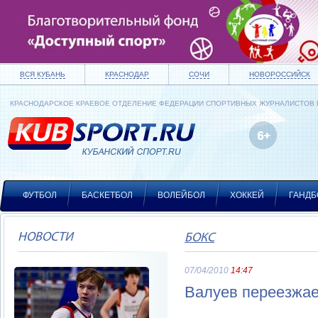
ВСЯ КУБАНЬ
КРАСНОДАР
СОЧИ
НОВОРОССИЙСК
КРАСНОДАРСКОЕ КРАЕВОЕ ОТДЕЛЕНИЕ ФЕДЕРАЦИИ СПОРТИВНЫХ ЖУРНАЛИСТОВ
ФУТБОЛ
БАСКЕТБОЛ
ВОЛЕЙБОЛ
ХОККЕЙ
ГАНДБ
НОВОСТИ
БОКС
07/04/2010
14:47
Валуев переезжае