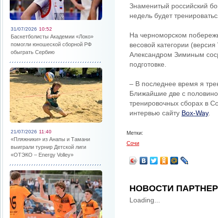
Знаменитый российский бо
недель будет тренироватьс
31/07/2026
10:52
На черноморском побережь
Баскетболисты Академии «Локо»
весовой категории (версия
помогли юношеской сборной РФ
обыграть Сербию
Александром Зиминым сос
подготовке.
– В последнее время я тре
Ближайшие две с половино
тренировочных сборах в Со
интервью сайту
Box-Way
.
21/07/2026
11:40
Метки:
«Пляжники» из Анапы и Тамани
Сочи
выиграли турнир Детской лиги
«ОТЭКО – Energy Volley»
НОВОСТИ ПАРТНЕ
Loading...