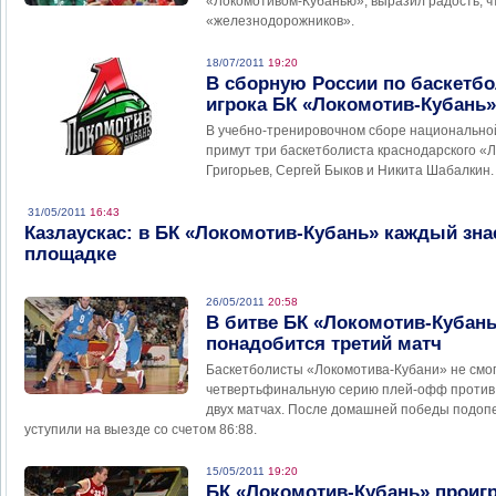
«Локомотивом-Кубанью», выразил радость, ч
«железнодорожников».
18/07/2011
19:20
В сборную России по баскетб
игрока БК «Локомотив-Кубань»
В учебно-тренировочном сборе национально
примут три баскетболиста краснодарского «
Григорьев, Сергей Быков и Никита Шабалкин.
31/05/2011
16:43
Казлаускас: в БК «Локомотив-Кубань» каждый знае
площадке
26/05/2011
20:58
В битве БК «Локомотив-Кубань
понадобится третий матч
Баскетболисты «Локомотива-Кубани» не смог
четвертьфинальную серию плей-офф против 
двух матчах. После домашней победы подоп
уступили на выезде со счетом 86:88.
15/05/2011
19:20
БК «Локомотив-Кубань» проиг