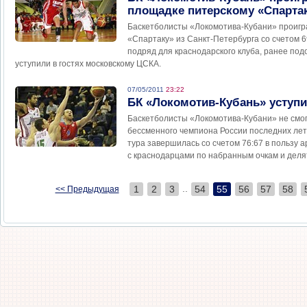
площадке питерскому «Спарта
Баскетболисты «Локомотива-Кубани» проигр
«Спартаку» из Санкт-Петербурга со счетом 6
подряд для краснодарского клуба, ранее по
уступили в гостях московскому ЦСКА.
07/05/2011
23:22
БК «Локомотив-Кубань» уступ
Баскетболисты «Локомотива-Кубани» не смог
бессменного чемпиона России последних лет
тура завершилась со счетом 76:67 в пользу 
с краснодарцами по набранным очкам и делят
..
1
2
3
54
55
56
57
58
<< Предыдущая