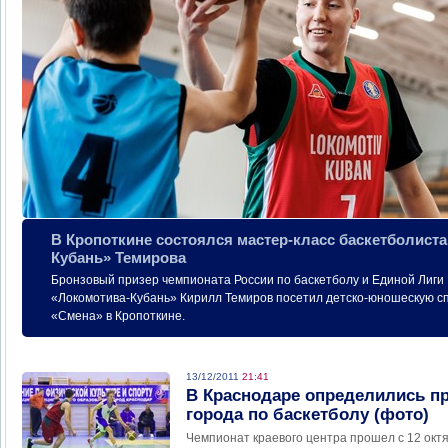
В Кропоткине состоялся мастер-класс баскетболист
Кубань» Темирова
Бронзовый призер чемпионата России по баскетболу и Единой Лиги
«Локомотива-Кубань» Кирилл Темиров посетил детско-юношескую с
«Смена» в Кропоткине.
13/12/2011
21:41
В Краснодаре определились п
города по баскетболу (фото)
Чемпионат краевого центра прошел с 12 октя