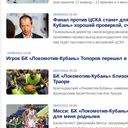
нем приняли 17 команд – 13 мужских и 4 женс
28/09/2011
01:43
Финал против ЦСКА станет дл
Кубань» хорошей проверкой, с
Генеральный директор «железнодорожников
прокомментировал выход краснодарского клу
ему будет противостоять московский ЦСКА.
10/08/2011
13:24
Игрок БК «Локомотив-Кубань» Топоров перешел в
29/07/2011
15:53
БК «Локомотив-Кубань» близо
Траоре
Краснодарский «Локомотив-Кубань» намерен 
французским баскетболистом Али Траоре.
28/07/2011
15:09
Месси: БК «Локомотив-Кубань»
для меня родными
Баскетболист Джеремайя Месси, продливший