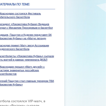
АТЕРИАЛЫ ПО ТЕМЕ:
 Краснодаре состоялся Фестиваль
юбительского баскетбола
резидент «Локомотива-Кубани» Ведищев
ыграл с Михаилом Прохоровым в баскетбол
едищев, Пашутин и Куделин представят БК
Локомотив-Кубань» на «Матче легенд»
раснодар примет Матч звезд Ассоциации
туденческого баскетбола
аскетболисты «Локомотива-Кубань» сыграли
ять матчей в рамках чемпионата ДЮБЛ
 Краснодаре прошел «Матч друзей» с
частием знаменитых российских
аскетболистов
вгений Пашутин стал главным тренером ПБК
Локомотив-Кубань»
тбола состоялся VIP-матч, в
манду «Востока» сыграли