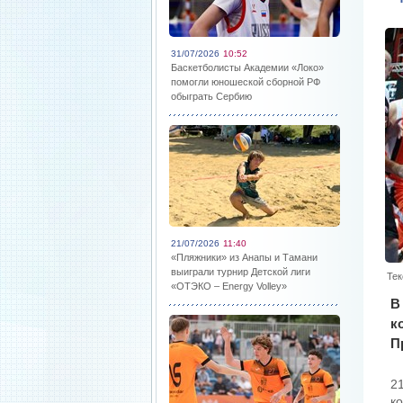
31/07/2026
10:52
Баскетболисты Академии «Локо»
помогли юношеской сборной РФ
обыграть Сербию
21/07/2026
11:40
«Пляжники» из Анапы и Тамани
выиграли турнир Детской лиги
Тек
«ОТЭКО – Energy Volley»
В
к
П
2
к