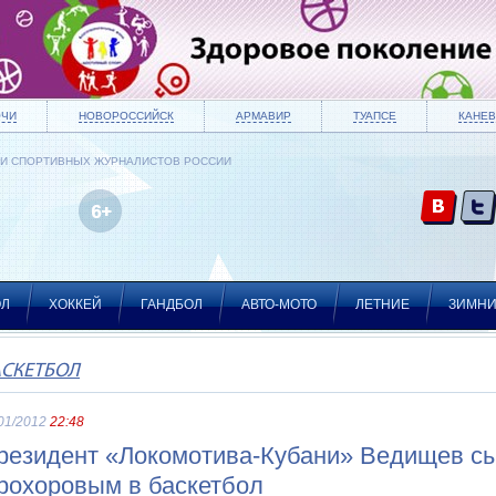
ОЧИ
НОВОРОССИЙСК
АРМАВИР
ТУАПСЕ
КАНЕВ
ИИ СПОРТИВНЫХ ЖУРНАЛИСТОВ РОССИИ
ОЛ
ХОККЕЙ
ГАНДБОЛ
АВТО-МОТО
ЛЕТНИЕ
ЗИМН
АСКЕТБОЛ
01/2012
22:48
резидент «Локомотива-Кубани» Ведищев с
рохоровым в баскетбол