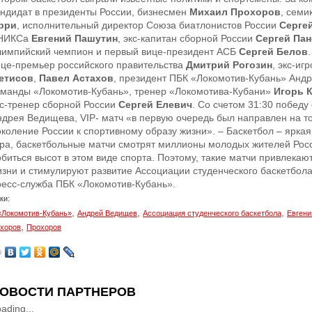
андидат в президенты России, бизнесмен
Михаил Прохоров
, сем
рри
, исполнительный директор Союза биатлонистов России
Серге
НИКСа
Евгений Пашутин
, экс-капитан сборной России
Сергей Па
лимпийский чемпион и первый вице-президент АСБ
Сергей Белов
ице-премьер российского правительства
Дмитрий Рогозин
, экс-иг
етисов
,
Павел Астахов
, президент ПБК «Локомотив-Кубань» Анд
оманды «Локомотив-Кубань», тренер «Локомотива-Кубани»
Игорь 
кс-тренер сборной России
Сергей Елевич
. Со счетом 31:30 победу
ндрея Ведищева, VIP- матч «в первую очередь был направлен на то
околение России к спортивному образу жизни». – Баскетбол – ярка
гра, баскетбольные матчи смотрят миллионы молодых жителей Росси
обиться высот в этом виде спорта. Поэтому, такие матчи привлекаю
изни и стимулируют развитие Ассоциации студенческого баскетбол
ресс-служба ПБК «Локомотив-Кубань».
ки:
,
,
,
«Локомотив-Кубань»
Андрей Ведищев
Ассоциация студенческого баскетбола
Евгени
,
хоров
Прохоров
ОВОСТИ ПАРТНЕРОВ
ading...