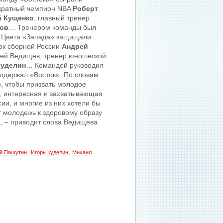
икратный чемпион NBA
Роберт
й Кущенко
, главный тренер
нов
… Тренером команды был
. Цвета «Запада» защищали
рок сборной России
Андрей
рей Ведищев, тренер юношеской
Куделин
… Командой руководил
 одержал «Восток». По словам
, чтобы призвать молодое
я, интересная и захватывающая
и, и многие из них хотели бы
т молодежь к здоровому образу
а, – приводит слова Ведищева
,
,
й Пашутин
Игорь Куделин
Михаил