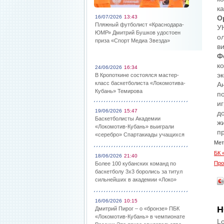
к
16/07/2026
13:43
О
Пляжный футболист «Краснодара-
У
ЮМР» Дмитрий Бушков удостоен
о
приза «Спорт Медиа Звезда»
в
Ф
к
24/06/2026
16:34
э
В Кропоткине состоялся мастер-
класс баскетболиста «Локомотива-
А
Кубань» Темирова
п
и
19/06/2026
15:47
д
Баскетболисты Академии
ж
«Локомотив-Кубань» выиграли
п
«серебро» Спартакиады учащихся
Мет
БК 
18/06/2026
21:40
Про
Более 100 кубанских команд по
баскетболу 3х3 боролись за титул
сильнейших в академии «Локо»
16/06/2026
10:15
Н
Дмитрий Пирог – о «бронзе» ПБК
«Локомотив-Кубань» в чемпионате
Lo