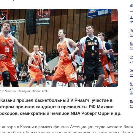
М
В
л
П
с
В
«
К
с
Б
п
В
у
ст: Максим Осадник. Фото: АСБ
б
 Казани прошел баскетбольный VIP-матч, участие в
Е
отором приняли кандидат в президенты РФ Михаил
«
рохоров, семикратный чемпион NBA Роберт Орри и др.
1 января в Казани в рамках финала Ассоциации студенческого баске
отором баскетбол сыграли известные политики и спортсмены. За ко