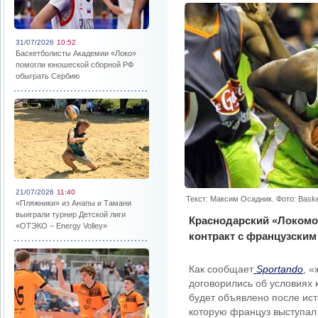
31/07/2026
10:52
Баскетболисты Академии «Локо»
помогли юношеской сборной РФ
обыграть Сербию
21/07/2026
11:40
Текст: Максим Осадник. Фото: Bask
«Пляжники» из Анапы и Тамани
выиграли турнир Детской лиги
Краснодарский «Локомо
«ОТЭКО – Energy Volley»
контракт с французским
Как сообщает
Sportando
, 
договорились об условиях
будет объявлено после ист
которую француз выступал