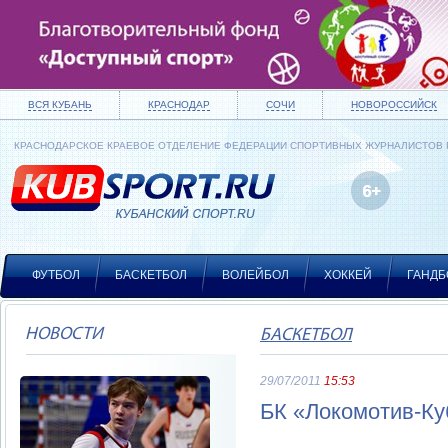
ВСЯ КУБАНЬ
КРАСНОДАР
СОЧИ
НОВОРОССИЙСК
КРАСНОДАРСКОЕ КРАЕВОЕ ОТДЕЛЕНИЕ ФЕДЕРАЦИИ СПОРТИВНЫХ ЖУРНАЛИСТОВ
ФУТБОЛ
БАСКЕТБОЛ
ВОЛЕЙБОЛ
ХОККЕЙ
ГАНДБ
НОВОСТИ
БАСКЕТБОЛ
29/07/2011
15:53
БК «Локомотив-Ку