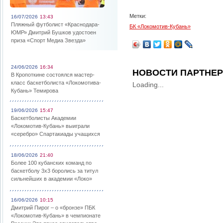
Метки:
16/07/2026
13:43
Пляжный футболист «Краснодара-
БК «Локомотив-Кубань»
ЮМР» Дмитрий Бушков удостоен
приза «Спорт Медиа Звезда»
24/06/2026
16:34
НОВОСТИ ПАРТНЕ
В Кропоткине состоялся мастер-
класс баскетболиста «Локомотива-
Loading...
Кубань» Темирова
19/06/2026
15:47
Баскетболисты Академии
«Локомотив-Кубань» выиграли
«серебро» Спартакиады учащихся
18/06/2026
21:40
Более 100 кубанских команд по
баскетболу 3х3 боролись за титул
сильнейших в академии «Локо»
16/06/2026
10:15
Дмитрий Пирог – о «бронзе» ПБК
«Локомотив-Кубань» в чемпионате