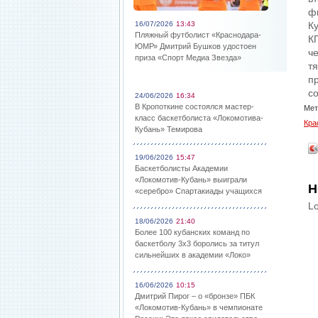
ф
16/07/2026
13:43
К
Пляжный футболист «Краснодара-
К
ЮМР» Дмитрий Бушков удостоен
ч
приза «Спорт Медиа Звезда»
т
пр
co
24/06/2026
16:34
В Кропоткине состоялся мастер-
Мет
класс баскетболиста «Локомотива-
Кра
Кубань» Темирова
19/06/2026
15:47
Баскетболисты Академии
«Локомотив-Кубань» выиграли
Н
«серебро» Спартакиады учащихся
Lo
18/06/2026
21:40
Более 100 кубанских команд по
баскетболу 3х3 боролись за титул
сильнейших в академии «Локо»
16/06/2026
10:15
Дмитрий Пирог – о «бронзе» ПБК
«Локомотив-Кубань» в чемпионате