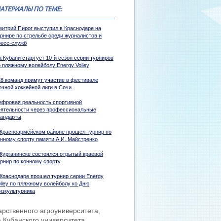
АТЕРИАЛЫ ПО ТЕМЕ:
митрий Пирог выступил в Краснодаре на
урнире по стрельбе среди журналистов и
ресс-служб
 Кубани стартует 10-й сезон серии турниров
 пляжному волейболу Energy Volley
28 команд примут участие в фестивале
очной хоккейной лиги в Сочи
ифровая реальность спортивной
еятельности через профессиональные
тандарты
 Красноармейском районе прошел турнир по
онному спорту памяти А.И. Майстренко
 Курганинске состоялся отрытый краевой
урнир по конному спорту
 Краснодаре прошел турнир серии Energy
lley по пляжному волейболу ко Дню
изкультурника
арственного агроуниверситета,
а Кубанского университета