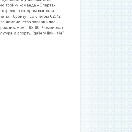
ую тройку команда «Спарта-
етырех», в котором сыграли
е за «бронзу» со счетом 62:72
 за чемпионство завершилась
орожниками» – 62:60. Чемпионат
е и спорту. [gallery link="file"