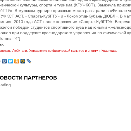
изической культуры, спорта и туризма (КГУФКСТ). Замкнула призов
убГТУ». В мужском турнире призовые места разыграли в «Финале ч
ГУФКСТ АСТ, «Спарта-КубГТУ» и «Локомотив-Кубань ДЮБЛ». В матч
емпион 2010 года АСТ нанес поражение «Спарте-КубГТУ». Встреча
яжелой победой студентов спортивного вуза над юными «железнод
ошел при поддержке краснодарского управления по физической культур
lumns="4"]
ки:
,
,
снодар
Любители
Управление по физической культуре и спорту г. Краснодар
ОВОСТИ ПАРТНЕРОВ
ading...