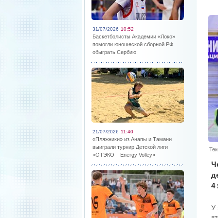
31/07/2026
10:52
Баскетболисты Академии «Локо»
помогли юношеской сборной РФ
обыграть Сербию
21/07/2026
11:40
«Пляжники» из Анапы и Тамани
выиграли турнир Детской лиги
Тек
«ОТЭКО – Energy Volley»
Ч
д
4
У
в