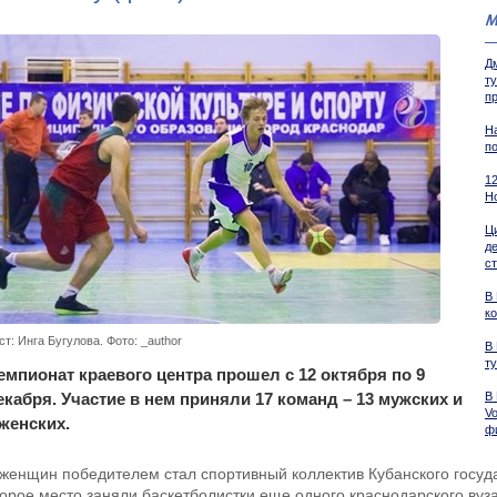
М
Д
т
п
На
по
1
Н
Ц
д
с
В
к
ст: Инга Бугулова. Фото: _author
В
т
емпионат краевого центра прошел с 12 октября по 9
екабря. Участие в нем приняли 17 команд – 13 мужских и
В
Vo
 женских.
ф
 женщин победителем стал спортивный коллектив Кубанского госуд
торое место заняли баскетболистки еще одного краснодарского вуз