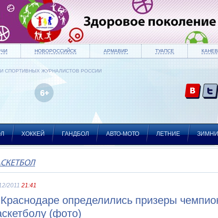
ОЧИ
НОВОРОССИЙСК
АРМАВИР
ТУАПСЕ
КАНЕВ
ИИ СПОРТИВНЫХ ЖУРНАЛИСТОВ РОССИИ
ОЛ
ХОККЕЙ
ГАНДБОЛ
АВТО-МОТО
ЛЕТНИЕ
ЗИМН
АСКЕТБОЛ
12/2011
21:41
 Краснодаре определились призеры чемпион
аскетболу (фото)