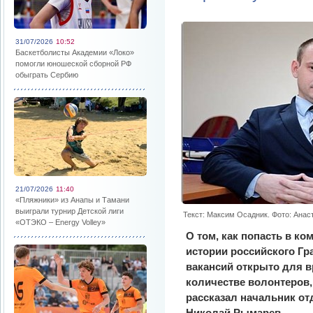
31/07/2026
10:52
Баскетболисты Академии «Локо»
помогли юношеской сборной РФ
обыграть Сербию
21/07/2026
11:40
«Пляжники» из Анапы и Тамани
выиграли турнир Детской лиги
Текст: Максим Осадник. Фото: Анас
«ОТЭКО – Energy Volley»
О том, как попасть в ко
истории российского Гр
вакансий открыто для в
количестве волонтеров,
рассказал начальник о
Николай Рымарев.