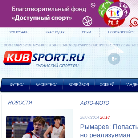
ВСЯ КУБАНЬ
КРАСНОДАР
СОЧИ
НОВОРОССИЙСК
КРАСНОДАРСКОЕ КРАЕВОЕ ОТДЕЛЕНИЕ ФЕДЕРАЦИИ СПОРТИВНЫХ ЖУРНАЛИСТОВ
ФУТБОЛ
БАСКЕТБОЛ
ВОЛЕЙБОЛ
ХОККЕЙ
ГАНДБ
НОВОСТИ
АВТО-МОТО
28/07/2014
20:18
Рымарев: Попасть
но реализуемая