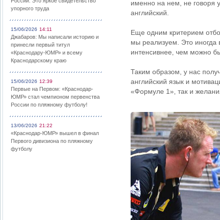
России: Это яркое свидетельство
именно на нем, не говоря 
упорного труда
английский.
15/06/2026
14:11
Еще одним критерием отбор
Джабаров: Мы написали историю и
мы реализуем. Это иногда 
принесли первый титул
интенсивнее, чем можно б
«Краснодару-ЮМР» и всему
Краснодарскому краю
Таким образом, у нас полу
английский язык и мотивац
15/06/2026
12:39
Первые на Первом: «Краснодар-
«Формуле 1», так и желани
ЮМР» стал чемпионом первенства
России по пляжному футболу!
13/06/2026
21:22
«Краснодар-ЮМР» вышел в финал
Первого дивизиона по пляжному
футболу