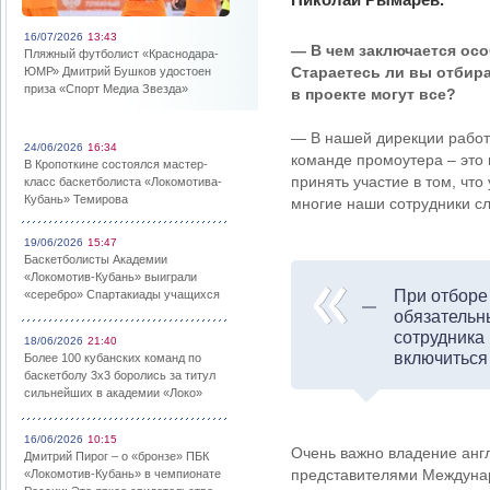
16/07/2026
13:43
— В чем заключается ос
Пляжный футболист «Краснодара-
Стараетесь ли вы отбира
ЮМР» Дмитрий Бушков удостоен
приза «Спорт Медиа Звезда»
в проекте могут все?
— В нашей дирекции работ
24/06/2026
16:34
команде промоутера – это 
В Кропоткине состоялся мастер-
принять участие в том, что
класс баскетболиста «Локомотива-
Кубань» Темирова
многие наши сотрудники сл
19/06/2026
15:47
Баскетболисты Академии
«Локомотив-Кубань» выиграли
При отборе
«серебро» Спартакиады учащихся
обязательн
сотрудника 
18/06/2026
21:40
включиться 
Более 100 кубанских команд по
баскетболу 3х3 боролись за титул
сильнейших в академии «Локо»
16/06/2026
10:15
Очень важно владение англ
Дмитрий Пирог – о «бронзе» ПБК
представителями Междуна
«Локомотив-Кубань» в чемпионате