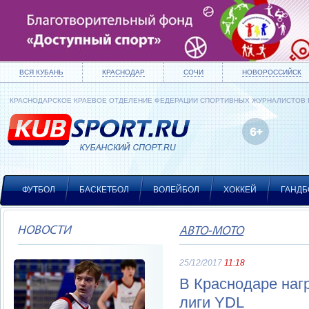
ВСЯ КУБАНЬ
КРАСНОДАР
СОЧИ
НОВОРОССИЙСК
КРАСНОДАРСКОЕ КРАЕВОЕ ОТДЕЛЕНИЕ ФЕДЕРАЦИИ СПОРТИВНЫХ ЖУРНАЛИСТОВ
ФУТБОЛ
БАСКЕТБОЛ
ВОЛЕЙБОЛ
ХОККЕЙ
ГАНДБ
НОВОСТИ
АВТО-МОТО
25/12/2017
11:18
В Краснодаре наг
лиги YDL