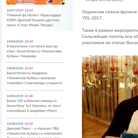
16/07/2026
13:43
Лауреатам сезона вручили
Пляжный футболист «Краснодара-
YDL-2017.
ЮМР» Дмитрий Бушков удостоен
приза «Спорт Медиа Звезда»
Также в рамках мероприят
Сильнейшие пилоты юга обс
24/06/2026
16:34
участников на этапах Высш
В Кропоткине состоялся мастер-
класс баскетболиста «Локомотива-
Кубань» Темирова
19/06/2026
15:47
Баскетболисты Академии
«Локомотив-Кубань» выиграли
«серебро» Спартакиады учащихся
18/06/2026
21:40
Более 100 кубанских команд по
баскетболу 3х3 боролись за титул
сильнейших в академии «Локо»
16/06/2026
10:15
Дмитрий Пирог – о «бронзе» ПБК
«Локомотив-Кубань» в чемпионате