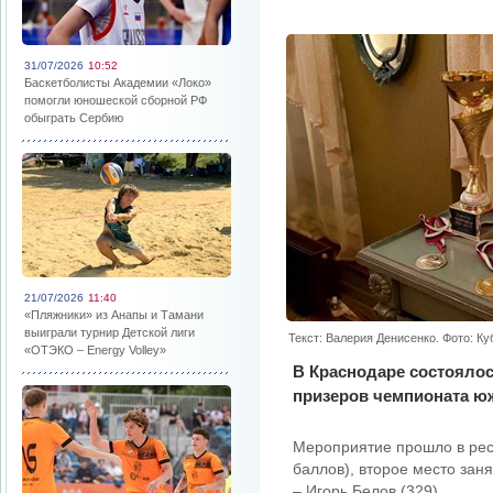
31/07/2026
10:52
Баскетболисты Академии «Локо»
помогли юношеской сборной РФ
обыграть Сербию
21/07/2026
11:40
«Пляжники» из Анапы и Тамани
выиграли турнир Детской лиги
Текст: Валерия Денисенко. Фото: К
«ОТЭКО – Energy Volley»
В Краснодаре состоялос
призеров чемпионата ю
Мероприятие прошло в рест
баллов), второе место заня
– Игорь Белов (329).