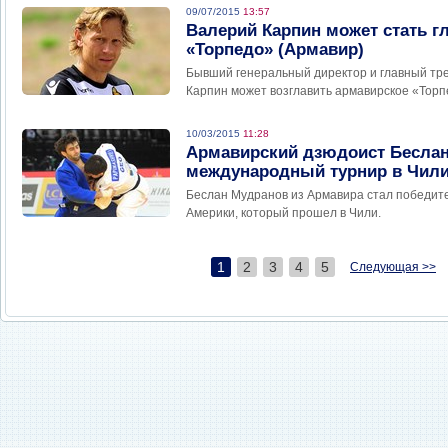
09/07/2015
13:57
Валерий Карпин может стать 
«Торпедо» (Армавир)
Бывший генеральный директор и главный тр
Карпин может возглавить армавирское «Торп
10/03/2015
11:28
Армавирский дзюдоист Бесла
международный турнир в Чил
Беслан Мудранов из Армавира стал победите
Америки, который прошел в Чили.
1
2
3
4
5
Следующая >>