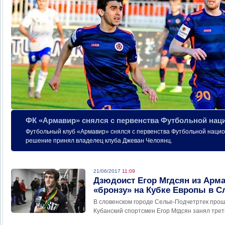
ФК «Армавир» снялся с первенства Футбольной нац
Футбольный клуб «Армавир» снялся с первенства Футбольной нацио
решение принял владелец клуба Джеван Челоянц.
21/06/2017
11:09
Дзюдоист Егор Мгдсян из Арма
«бронзу» на Кубке Европы в С
В словенском городе Селье-Подчетртек прош
Кубанский спортсмен Егор Мгдсян занял трет