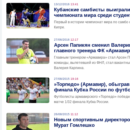
13/12/2016
13:41
Кубанские самбисты выиграли
чемпионата мира среди студен
Первый в истории чемпионат мира по самбо 
Кипре.
27/06/2016
12:17
Арсен Папикян сменил Валерия
главного тренера ФК «Армавир
Главным тренером «Армавира» стал Арсен П
команды, вылетевшей из ФНЛ, стал вакантны
Валерия Карпина.
27/08/2015
19:16
»Торпедо» (Армавир), обыграв
финала Кубка России по футб
Футболисты армавирского «Торпедо» победил
матче 1/32 финала Кубка России.
26/08/2015
11:12
Новым спортивным директоро
Мурат Гомлешко