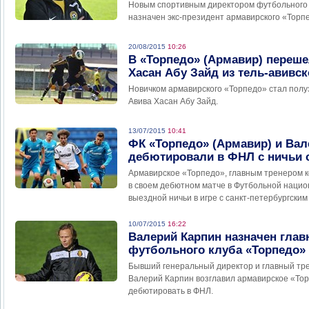
Новым спортивным директором футбольного 
назначен экс-президент армавирского «Торп
20/08/2015
10:26
В «Торпедо» (Армавир) переш
Хасан Абу Зайд из тель-авивс
Новичком армавирского «Торпедо» стал полу
Авива Хасан Абу Зайд.
13/07/2015
10:41
ФК «Торпедо» (Армавир) и Вал
дебютировали в ФНЛ с ничьи 
Армавирское «Торпедо», главным тренером к
в своем дебютном матче в Футбольной нацио
выездной ничьи в игре с санкт-петербургским
10/07/2015
16:22
Валерий Карпин назначен гла
футбольного клуба «Торпедо»
Бывший генеральный директор и главный тре
Валерий Карпин возглавил армавирское «Тор
дебютировать в ФНЛ.