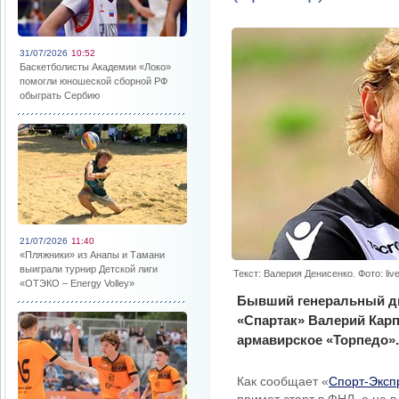
31/07/2026
10:52
Баскетболисты Академии «Локо»
помогли юношеской сборной РФ
обыграть Сербию
21/07/2026
11:40
«Пляжники» из Анапы и Тамани
выиграли турнир Детской лиги
Текст: Валерия Денисенко. Фото: live
«ОТЭКО – Energy Volley»
Бывший генеральный ди
«Спартак» Валерий Карп
армавирское «Торпедо».
Как сообщает «
Спорт-Эксп