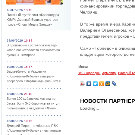
примет старт в ФНЛ, а не в
финансировании торпедовц
16/07/2026
13:43
Челоянц.
Пляжный футболист «Краснодара-
ЮМР» Дмитрий Бушков удостоен
В то же время вчера Карпи
приза «Спорт Медиа Звезда»
Валерием Оганесеном, кото
представителем игроков «
24/06/2026
16:34
В Кропоткине состоялся мастер-
Само «Торпедо» в ближайш
класс баскетболиста «Локомотива-
владельцем которого до не
Кубань» Темирова
Метки:
19/06/2026
15:47
Баскетболисты Академии
,
,
ФК «Торпедо»
Армавир
Валерий К
«Локомотив-Кубань» выиграли
«серебро» Спартакиады учащихся
18/06/2026
21:40
Более 100 кубанских команд по
НОВОСТИ ПАРТНЕ
баскетболу 3х3 боролись за титул
Loading...
сильнейших в академии «Локо»
16/06/2026
10:15
Дмитрий Пирог – о «бронзе» ПБК
«Локомотив-Кубань» в чемпионате