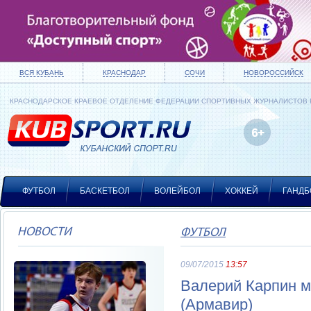
ВСЯ КУБАНЬ
КРАСНОДАР
СОЧИ
НОВОРОССИЙСК
КРАСНОДАРСКОЕ КРАЕВОЕ ОТДЕЛЕНИЕ ФЕДЕРАЦИИ СПОРТИВНЫХ ЖУРНАЛИСТОВ
ФУТБОЛ
БАСКЕТБОЛ
ВОЛЕЙБОЛ
ХОККЕЙ
ГАНДБ
НОВОСТИ
ФУТБОЛ
09/07/2015
13:57
Валерий Карпин м
(Армавир)