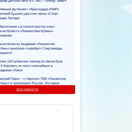
урнир Детской лиги «ОТЭКО – Energy Volley»
ляжный футболист «Краснодара-ЮМР»
митрий Бушков удостоен приза «Спорт
едиа Звезда»
 Кропоткине состоялся мастер-класс
аскетболиста «Локомотива-Кубань»
емирова
аскетболисты Академии «Локомотив-
убань» выиграли «серебро» Спартакиады
чащихся
олее 100 кубанских команд по баскетболу
х3 боролись за титул сильнейших в
кадемии «Локо»
митрий Пирог – о «бронзе» ПБК «Локомотив-
убань» в чемпионате России: Это яркое
видетельство упорного труда
ВСЕ НОВОСТИ