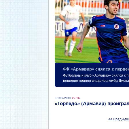
ФК «Армавир» снялся с перве
Футбольный клуб «Армавир» снялся с п
решение принял владелец клуба Джева
01/07/2010
22:16
»Торпедо» (Армавир) проигра
<< Предыду