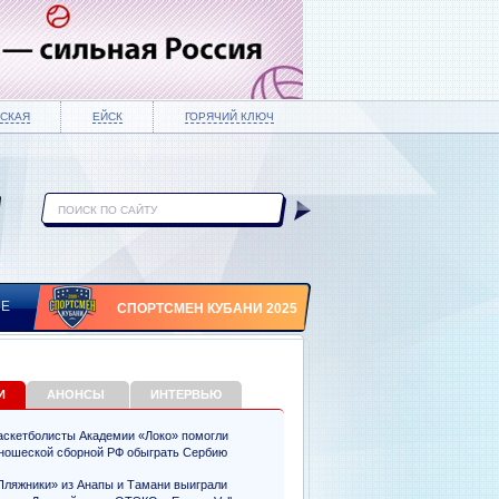
СКАЯ
ЕЙСК
ГОРЯЧИЙ КЛЮЧ
ИЕ
СПОРТСМЕН КУБАНИ 2025
И
АНОНСЫ
ИНТЕРВЬЮ
аскетболисты Академии «Локо» помогли
ношеской сборной РФ обыграть Сербию
Пляжники» из Анапы и Тамани выиграли