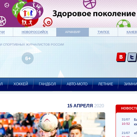
ОЧИ
НОВОРОССИЙСК
АРМАВИР
ТУАПСЕ
КАНЕВ
ИИ СПОРТИВНЫХ ЖУРНАЛИСТОВ РОССИИ
ОЛ
ХОККЕЙ
ГАНДБОЛ
АВТО-МОТО
ЛЕТНИЕ
ЗИМН
15 АПРЕЛЯ
2020
НОВОСТ
31/07
Б
10:52
ю
21/07
«