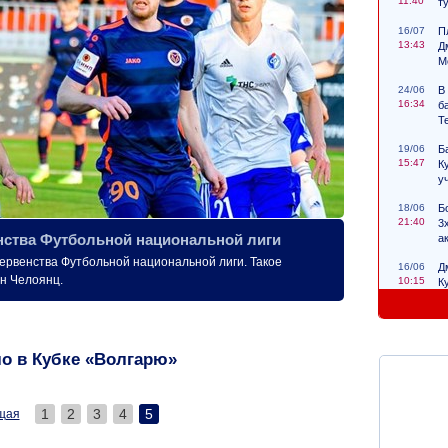
11:40
т
16/07
П
13:43
Д
М
24/06
В
16:34
б
Т
19/06
Б
15:47
К
у
18/06
Б
21:40
3
нства Футбольной национальной лиги
а
ервенства Футбольной национальной лиги. Такое
16/06
Д
н Челоянц.
10:15
К
с
ло в Кубке «Волгарю»
1
2
3
4
5
щая