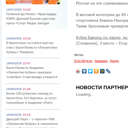
России на эти соревнован
16/07/2026
13:43
Пляжный футболист «Краснодара-
В весовой категории до 66
ЮМР» Дмитрий Бушков удостоен
спортсмена Кевина Нанора,
приза «Спорт Медиа Звезда»
Также бронзовым призером
Кубок Европы по дзюдо, до 
24/06/2026
16:34
(Словения), 3 место – Его
В Кропоткине состоялся мастер-
класс баскетболиста «Локомотива-
Кубань» Темирова
Метки:
,
,
Егор Мгдсян
Армавир
Дзюдо
19/06/2026
15:47
Баскетболисты Академии
«Локомотив-Кубань» выиграли
«серебро» Спартакиады учащихся
НОВОСТИ ПАРТНЕ
18/06/2026
21:40
Более 100 кубанских команд по
Loading...
баскетболу 3х3 боролись за титул
сильнейших в академии «Локо»
16/06/2026
10:15
Дмитрий Пирог – о «бронзе» ПБК
«Локомотив-Кубань» в чемпионате