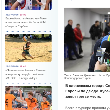
31/07/2026
10:52
Баскетболисты Академии «Локо»
помогли юношеской сборной РФ
обыграть Сербию
21/07/2026
11:40
«Пляжники» из Анапы и Тамани
выиграли турнир Детской лиги
Текст: Валерия Денисенко. Фото: П
«ОТЭКО – Energy Volley»
Краснодарского края
В словенском городе С
Европы по дзюдо. Кубан
занял третье место.
Всего в турнире приняли у