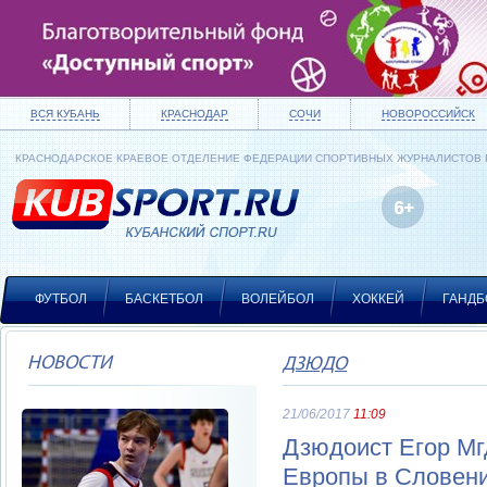
ВСЯ КУБАНЬ
КРАСНОДАР
СОЧИ
НОВОРОССИЙСК
КРАСНОДАРСКОЕ КРАЕВОЕ ОТДЕЛЕНИЕ ФЕДЕРАЦИИ СПОРТИВНЫХ ЖУРНАЛИСТОВ
ФУТБОЛ
БАСКЕТБОЛ
ВОЛЕЙБОЛ
ХОККЕЙ
ГАНДБ
НОВОСТИ
ДЗЮДО
21/06/2017
11:09
Дзюдоист Егор Мг
Европы в Словен