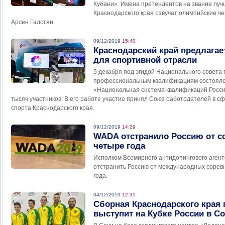
Кубани». Имена претендентов на звание луч
Краснодарского края озвучат олимпийские ч
Арсен Галстян.
09/12/2019
15:40
Краснодарский край предлага
для спортивной отрасли
5 декабря под эгидой Национального совета
профессиональным квалификациям состоялс
«Национальная система квалификаций Росси
тысяч участников. В его работе участие принял Союз работодателей в с
спорта Краснодарского края.
09/12/2019
14:29
WADA отстранило Россию от с
четыре года
Исполком Всемирного антидопингового аген
отстранить Россию от международных сорев
года.
04/12/2019
12:31
Сборная Краснодарского края 
выступит на Кубке России в С