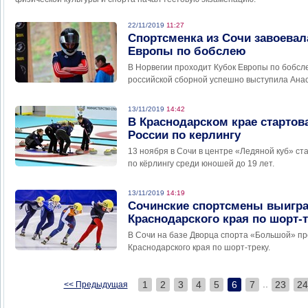
22/11/2019
11:27
Спортсменка из Сочи завоевал
Европы по бобслею
В Норвегии проходит Кубок Европы по бобсле
российской сборной успешно выступила Ана
13/11/2019
14:42
В Краснодарском крае стартов
России по керлингу
13 ноября в Сочи в центре «Ледяной куб» ст
по кёрлингу среди юношей до 19 лет.
13/11/2019
14:19
Сочинские спортсмены выигра
Краснодарского края по шорт-
В Сочи на базе Дворца спорта «Большой» п
Краснодарского края по шорт-треку.
..
1
2
3
4
5
6
7
23
24
<< Предыдущая