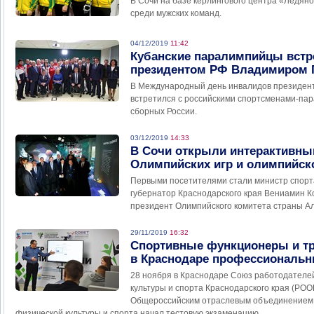
В Сочи на базе кeрлингового центра «Ледяно
среди мужских команд.
04/12/2019
11:42
Кубанские паралимпийцы встр
президентом РФ Владимиром
В Международный день инвалидов президен
встретился с российскими спортсменами-па
сборных России.
03/12/2019
14:33
В Сочи открыли интерактивны
Олимпийских игр и олимпийск
Первыми посетителями стали министр спорт
губернатор Краснодарского края Вениамин К
президент Олимпийского комитета страны Ал
29/11/2019
16:32
Спортивные функционеры и т
в Краснодаре профессиональн
28 ноября в Краснодаре Союз работодателе
культуры и спорта Краснодарского края (РОО
Общероссийским отраслевым объединением 
физической культуры и спорта начал тестовую экзаменацию.