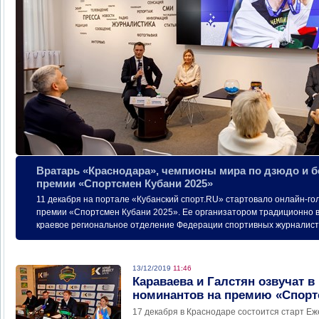
Вратарь «Краснодара», чемпионы мира по дзюдо и б
премии «Спортсмен Кубани 2025»
11 декабря на портале «Кубанский спорт.RU» стартовало онлайн-г
премии «Спортсмен Кубани 2025». Ее организатором традиционно 
краевое региональное отделение Федерации спортивных журналист
13/12/2019
11:46
Караваева и Галстян озвучат в
номинантов на премию «Спорт
17 декабря в Краснодаре состоится старт Е