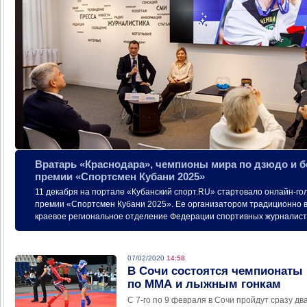
Вратарь «Краснодара», чемпионы мира по дзюдо и б
премии «Спортсмен Кубани 2025»
11 декабря на портале «Кубанский спорт.RU» стартовало онлайн-г
премии «Спортсмен Кубани 2025». Ее организатором традиционно 
краевое региональное отделение Федерации спортивных журналист
07/02/2020
14:58
В Сочи состоятся чемпионаты 
по ММА и лыжным гонкам
С 7-го по 9 февраля в Сочи пройдут сразу д