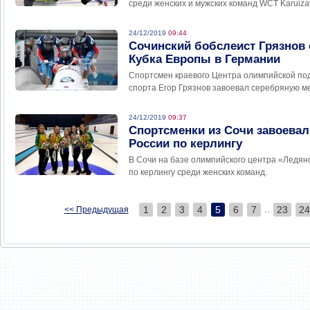
среди женских и мужских команд WCT Karuizaw
24/12/2019
09:44
Сочинский бобслеист Грязнов 
Кубка Европы в Германии
Спортсмен краевого Центра олимпийской под
спорта Егор Грязнов завоевал серебряную ме
24/12/2019
09:37
Спортсменки из Сочи завоевал
России по керлингу
В Сочи на базе олимпийского центра «Ледян
по керлингу среди женских команд.
..
1
2
3
4
5
6
7
23
24
<< Предыдущая