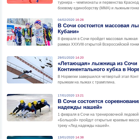
турнира – чемпионаты и первенства Краснод
боевому единоборству (ММА) и лыжным гонк
04/02/2020
16:26
В Сочи состоится массовая л
Кубани»
8 февраля в Сочи пройдет массовая лыжная 
рамках XXXVIII открытой Всероссийской гонк
29/01/2020
14:20
«Летающая» лыжница из Сочи 
Континентального кубка в Нор
В Норвегии завершился четвертый этап Конт
прыжкам на лыжах с трамплина.
17/01/2020
13:21
В Сочи состоятся соревновани
надежды нашей»
1 февраля в Сочи на тренировочной ледовой
«Большой» пройдут открытые краевые массо
треку «Лед надежды нашей».
13/01/2020
14:38