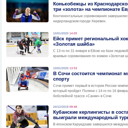
Конькобежцы из Краснодарског
три «золота» на чемпионате Е
Континентальные соревнования завершилис
нидерландском городе Херевен.
10/01/2020
14:05
Ейск примет региональный хо
«Золотая шайба»
С 13-го по 31 января в Ейске на базе ледов
краевые соревнования по хоккею «Золотая ш
10/01/2020
13:53
В Сочи состоится чемпионат м
спорту
Сочи примет первый в истории России чемпи
который пройдет Поляне с 14-го по 16 февра
бобслейной трассе «Санки» в Сочи.
24/12/2019
09:48
Кубанские керлингисты в сост
выиграли международный тур
В японском Каруидзаве завершился междуна