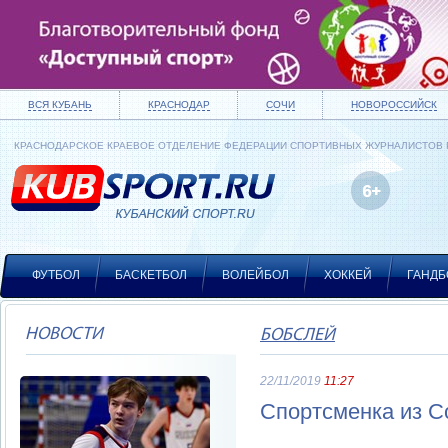
ВСЯ КУБАНЬ
КРАСНОДАР
СОЧИ
НОВОРОССИЙСК
КРАСНОДАРСКОЕ КРАЕВОЕ ОТДЕЛЕНИЕ ФЕДЕРАЦИИ СПОРТИВНЫХ ЖУРНАЛИСТОВ
ФУТБОЛ
БАСКЕТБОЛ
ВОЛЕЙБОЛ
ХОККЕЙ
ГАНДБ
НОВОСТИ
БОБСЛЕЙ
22/11/2019
11:27
Спортсменка из С