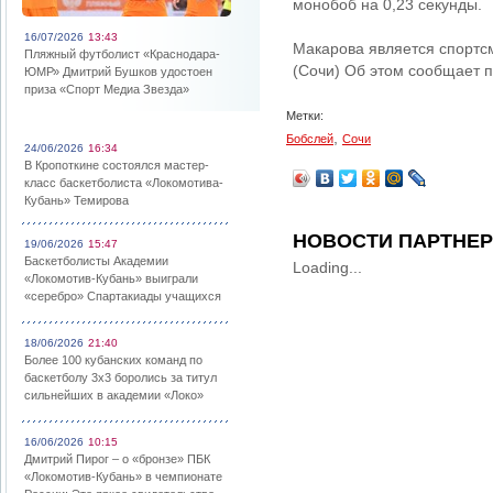
монобоб на 0,23 секунды.
16/07/2026
13:43
Макарова является спортс
Пляжный футболист «Краснодара-
(Сочи) Об этом сообщает п
ЮМР» Дмитрий Бушков удостоен
приза «Спорт Медиа Звезда»
Метки:
,
Бобслей
Сочи
24/06/2026
16:34
В Кропоткине состоялся мастер-
класс баскетболиста «Локомотива-
Кубань» Темирова
НОВОСТИ ПАРТНЕ
19/06/2026
15:47
Баскетболисты Академии
Loading...
«Локомотив-Кубань» выиграли
«серебро» Спартакиады учащихся
18/06/2026
21:40
Более 100 кубанских команд по
баскетболу 3х3 боролись за титул
сильнейших в академии «Локо»
16/06/2026
10:15
Дмитрий Пирог – о «бронзе» ПБК
«Локомотив-Кубань» в чемпионате