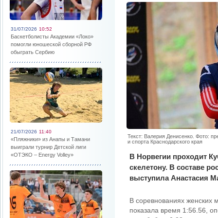
31/07/2026
10:52
Баскетболисты Академии «Локо»
помогли юношеской сборной РФ
обыграть Сербию
21/07/2026
11:40
Текст: Валерия Денисенко. Фото: п
«Пляжники» из Анапы и Тамани
и спорта Краснодарского края
выиграли турнир Детской лиги
«ОТЭКО – Energy Volley»
В Норвегии проходит К
скелетону. В составе р
выступила Анастасия М
В соревнованиях женских м
показала время 1:56.56, о