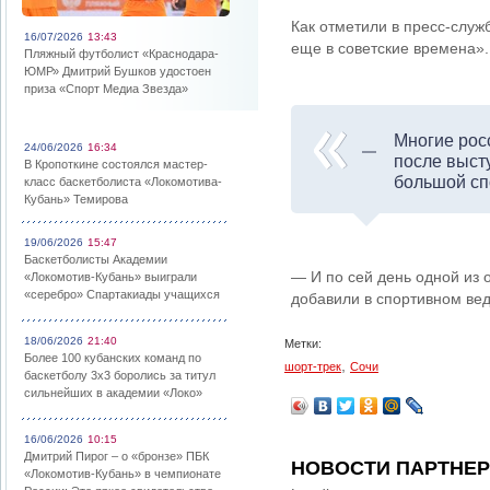
Как отметили в пресс-служ
16/07/2026
13:43
еще в советские времена».
Пляжный футболист «Краснодара-
ЮМР» Дмитрий Бушков удостоен
приза «Спорт Медиа Звезда»
Многие рос
24/06/2026
16:34
после выст
В Кропоткине состоялся мастер-
большой сп
класс баскетболиста «Локомотива-
Кубань» Темирова
19/06/2026
15:47
Баскетболисты Академии
— И по сей день одной из 
«Локомотив-Кубань» выиграли
«серебро» Спартакиады учащихся
добавили в спортивном вед
18/06/2026
21:40
Метки:
Более 100 кубанских команд по
,
шорт-трек
Сочи
баскетболу 3х3 боролись за титул
сильнейших в академии «Локо»
16/06/2026
10:15
Дмитрий Пирог – о «бронзе» ПБК
НОВОСТИ ПАРТНЕ
«Локомотив-Кубань» в чемпионате