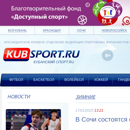
ВСЯ КУБАНЬ
КРАСНОДАР
СОЧИ
НОВОРОССИЙСК
КРАСНОДАРСКОЕ КРАЕВОЕ ОТДЕЛЕНИЕ ФЕДЕРАЦИИ СПОРТИВНЫХ ЖУРНАЛИСТОВ
ФУТБОЛ
БАСКЕТБОЛ
ВОЛЕЙБОЛ
ХОККЕЙ
ГАНДБ
НОВОСТИ
ЗИМНИЕ
17/01/2020
13:21
В Сочи состоятся