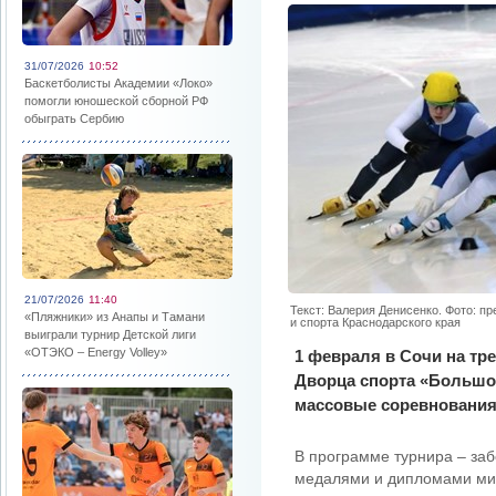
31/07/2026
10:52
Баскетболисты Академии «Локо»
помогли юношеской сборной РФ
обыграть Сербию
21/07/2026
11:40
Текст: Валерия Денисенко. Фото: п
«Пляжники» из Анапы и Тамани
и спорта Краснодарского края
выиграли турнир Детской лиги
«ОТЭКО – Energy Volley»
1 февраля в Сочи на тр
Дворца спорта «Большо
массовые соревнования
В программе турнира – заб
медалями и дипломами мин