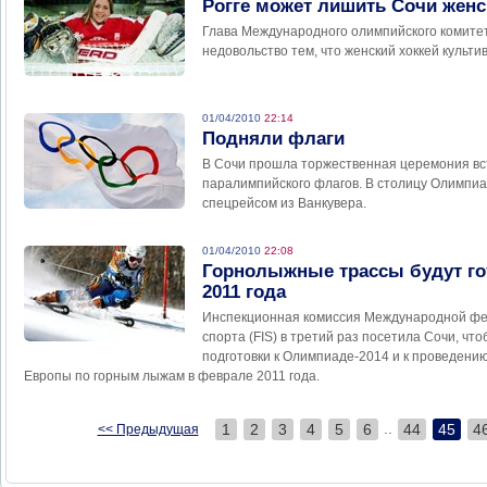
Рогге может лишить Сочи женс
Глава Международного олимпийского комитет
недовольство тем, что женский хоккей культ
01/04/2010
22:14
Подняли флаги
В Сочи прошла торжественная церемония вс
паралимпийского флагов. В столицу Олимпиа
спецрейсом из Ванкувера.
01/04/2010
22:08
Горнолыжные трассы будут г
2011 года
Инспекционная комиссия Международной ф
спорта (FIS) в третий раз посетила Сочи, чт
подготовки к Олимпиаде-2014 и к проведени
Европы по горным лыжам в феврале 2011 года.
..
1
2
3
4
5
6
44
45
4
<< Предыдущая