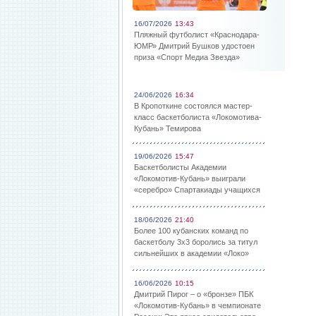
16/07/2026
13:43
Пляжный футболист «Краснодара-
ЮМР» Дмитрий Бушков удостоен
приза «Спорт Медиа Звезда»
24/06/2026
16:34
В Кропоткине состоялся мастер-
класс баскетболиста «Локомотива-
Кубань» Темирова
19/06/2026
15:47
Баскетболисты Академии
«Локомотив-Кубань» выиграли
«серебро» Спартакиады учащихся
18/06/2026
21:40
Более 100 кубанских команд по
баскетболу 3х3 боролись за титул
сильнейших в академии «Локо»
16/06/2026
10:15
Дмитрий Пирог – о «бронзе» ПБК
«Локомотив-Кубань» в чемпионате