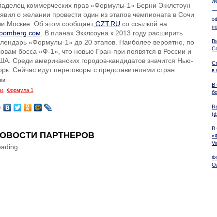
М
ладелец коммерческих прав «Формулы-1» Берни Экклстоун
аявил о желании провести один из этапов чемпионата в Сочи
»
ли Москве. Об этом сообщает
GZT.RU
со ссылкой на
п
loomberg.сом
. В планах Экклсоуна к 2013 году расширить
алендарь «Формулы-1» до 20 этапов. Наиболее вероятно, по
В
С
ловам босса «Ф-1», что новые Гран-при появятся в России и
ША. Среди американских городов-кандидатов значится Нью-
С
орк. Сейчас идут переговоры с представителями стран.
в
ки:
В
,
и
Формула 1
б
R
(
В
ОВОСТИ ПАРТНЕРОВ
«
Vi
ading...
Ф
О