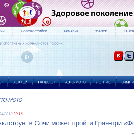
ОЧИ
НОВОРОССИЙСК
АРМАВИР
ТУАПСЕ
КАНЕВ
ИИ СПОРТИВНЫХ ЖУРНАЛИСТОВ РОССИИ
ОЛ
ХОККЕЙ
ГАНДБОЛ
АВТО-МОТО
ЛЕТНИЕ
ЗИМН
ВТО-МОТО
04/2010
20:16
кклстоун: в Сочи может пройти Гран-при «