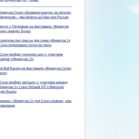
АТЕРИАЛЫ ПО ТЕМЕ:
Формула Сочи» объявила конкурс на логотип;
обедителю – два билета на Гран-при России
месте с Петровым на фестиваль «Формула
очи» приедет Булье
троительство трассы для гонки «Формула 1»
 Сочи подорожало почти на треть
 Сочи пройдет гоночное шоу с участием
олидов \»Формулы 1\»
ed Bull Racing на фестивале «Формула Сочи»
фото)
 Сочи пройдет автошоу с участием команд
Формулы-1» Lotus Renault GP и Marussia
rgin Racing
оменко: «Формула-1» для Сочи сложнее, чем
лимпиада