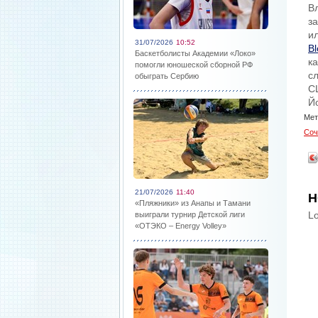
В
з
и
31/07/2026
10:52
B
Баскетболисты Академии «Локо»
к
помогли юношеской сборной РФ
с
обыграть Сербию
С
Й
Мет
Соч
21/07/2026
11:40
Н
«Пляжники» из Анапы и Тамани
Lo
выиграли турнир Детской лиги
«ОТЭКО – Energy Volley»