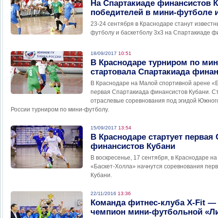
На Спартакиаде финансистов 
победителей в мини-футболе и
23-24 сентября в Краснодаре станут известн
футболу и баскетболу 3х3 на Спартакиаде ф
18/09/2017
10:51
В Краснодаре турниром по ми
стартовала Спартакиада финан
В Краснодаре на Малой спортивной арене «
первая Спартакиада финансистов Кубани. С
отраслевые соревнования под эгидой Южного
России турниром по мини-футболу.
15/09/2017
13:54
В Краснодаре стартует первая
финансистов Кубани
В воскресенье, 17 сентября, в Краснодаре н
«Баскет-Холла» начнутся соревнования пер
Кубани.
22/11/2016
13:36
Команда фитнес-клуба Х-Fit —
чемпион мини-футбольной «Л