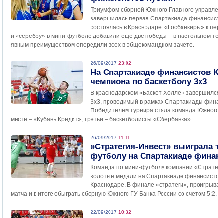
Триумфом сборной Южного Главного управле
завершилась первая Спартакиада финансист
состоялась в Краснодаре. «Госбанкиры» к пе
и «серебру» в мини-футболе добавили еще две победы – в настольном те
явным преимуществом опередили всех в общекомандном зачете.
26/09/2017
23:02
На Спартакиаде финансистов 
чемпиона по баскетболу 3х3
В краснодарском «Баскет-Холле» завершилс
3х3, проводимый в рамках Спартакиады фина
Победителем турнира стала команда Южного 
месте – «Кубань Кредит», третьи – баскетболисты «Сбербанка».
26/09/2017
11:11
»Стратегия-Инвест» выиграла 
футболу на Спартакиаде фина
Команда по мини-футболу компании «Страте
золотые медали на Спартакиаде финансистов
Краснодаре. В финале «стратеги», проигрыва
матча и в итоге обыграть сборную Южного ГУ Банка России со счетом 5:2.
22/09/2017
10:32