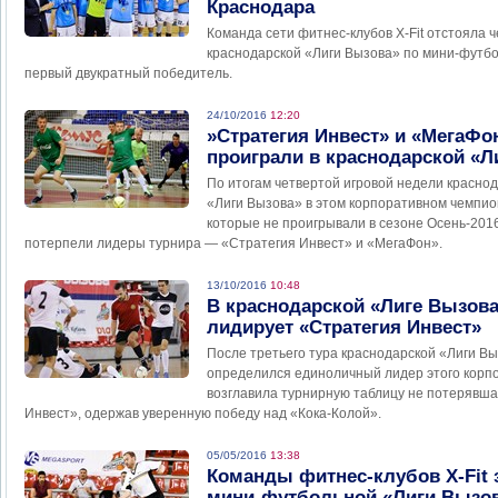
Краснодара
Команда сети фитнес-клубов Х-Fit отстояла 
краснодарской «Лиги Вызова» по мини-футбол
первый двукратный победитель.
24/10/2016
12:20
»Стратегия Инвест» и «МегаФо
проиграли в краснодарской «Л
По итогам четвертой игровой недели красно
«Лиги Вызова» в этом корпоративном чемпио
которые не проигрывали в сезоне Осень-20
потерпели лидеры турнира — «Стратегия Инвест» и «МегаФон».
13/10/2016
10:48
В краснодарской «Лиге Вызов
лидирует «Стратегия Инвест»
После третьего тура краснодарской «Лиги В
определился единоличный лидер этого корп
возглавила турнирную таблицу не потерявша
Инвест», одержав уверенную победу над «Кока-Колой».
05/05/2016
13:38
Команды фитнес-клубов Х-Fit 
мини-футбольной «Лиги Вызов