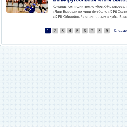
Команды сети финтнес-клубов Х-Fit завоева
«Лиги Вызова» по мини-футболу: «Х-Fit Солн
«Х-Fit Юбилейный» стал первым в Кубке Выз
1
2
3
4
5
6
7
8
9
Следую