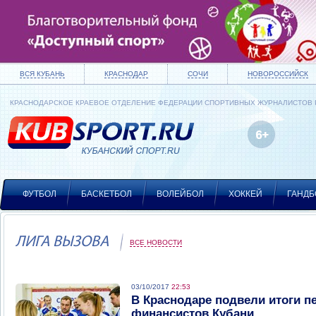
ВСЯ КУБАНЬ
КРАСНОДАР
СОЧИ
НОВОРОССИЙСК
КРАСНОДАРСКОЕ КРАЕВОЕ ОТДЕЛЕНИЕ ФЕДЕРАЦИИ СПОРТИВНЫХ ЖУРНАЛИСТОВ
ФУТБОЛ
БАСКЕТБОЛ
ВОЛЕЙБОЛ
ХОККЕЙ
ГАНДБ
ЛИГА ВЫЗОВА
ВСЕ НОВОСТИ
03/10/2017
22:53
В Краснодаре подвели итоги п
финансистов Кубани