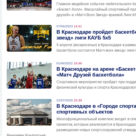
Главное медийное событие любительского б
«Баскет-Холл». Масштабный спортивный пра
друзей» и «Матч Всех Звезд» краевой Лиги К
07/04/2023
14:41
В Краснодаре пройдет баскетб
звезд» лиги КАУБ 5х5
9 апреля (воскресенье) в Краснодаре в рамк
баскетбола состоится Матч всех звезд» лиги 
01/04/2022
16:46
В Краснодаре на арене «Баскет
«Матч Друзей баскетбола»
Спортивное мероприятие пройдет при подд
физической культуры и спорта Краснодарског
22/07/2020
20:39
В Краснодаре в «Городе спорта
спортивных объектов
Многофункциональный комплекс входит в спи
проектов, которые реализуются в Краснодар
размещения новых спортсооружений утверди
Вениамин Кондратьев.