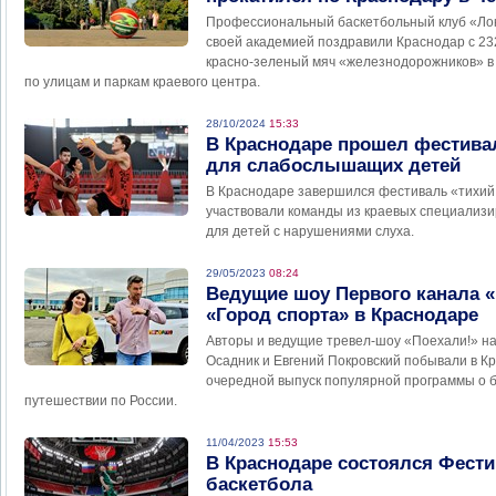
Профессиональный баскетбольный клуб «Лок
своей академией поздравили Краснодар с 23
красно-зеленый мяч «железнодорожников» в 
по улицам и паркам краевого центра.
28/10/2024
15:33
В Краснодаре прошел фестива
для слабослышащих детей
В Краснодаре завершился фестиваль «тихий!
участвовали команды из краевых специализ
для детей с нарушениями слуха.
29/05/2023
08:24
Ведущие шоу Первого канала «
«Город спорта» в Краснодаре
Авторы и ведущие тревел-шоу «Поехали!» н
Осадник и Евгений Покровский побывали в Кр
очередной выпуск популярной программы о
путешествии по России.
11/04/2023
15:53
В Краснодаре состоялся Фест
баскетбола