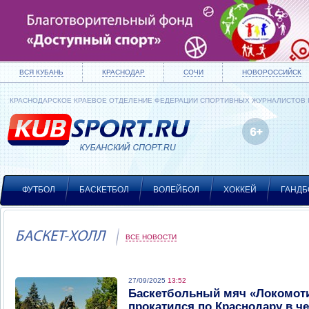
ВСЯ КУБАНЬ
КРАСНОДАР
СОЧИ
НОВОРОССИЙСК
КРАСНОДАРСКОЕ КРАЕВОЕ ОТДЕЛЕНИЕ ФЕДЕРАЦИИ СПОРТИВНЫХ ЖУРНАЛИСТОВ
ФУТБОЛ
БАСКЕТБОЛ
ВОЛЕЙБОЛ
ХОККЕЙ
ГАНДБ
БАСКЕТ-ХОЛЛ
ВСЕ НОВОСТИ
27/09/2025
13:52
Баскетбольный мяч «Локомот
прокатился по Краснодару в че