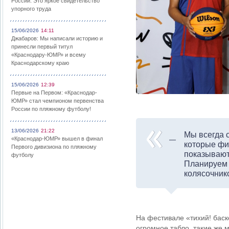
России: Это яркое свидетельство
упорного труда
15/06/2026
14:11
Джабаров: Мы написали историю и
принесли первый титул
«Краснодару-ЮМР» и всему
Краснодарскому краю
15/06/2026
12:39
Первые на Первом: «Краснодар-
ЮМР» стал чемпионом первенства
России по пляжному футболу!
13/06/2026
21:22
Мы всегда 
«Краснодар-ЮМР» вышел в финал
которые физ
Первого дивизиона по пляжному
показывают
футболу
Планируем 
колясочник
На фестивале «тихий! баск
огромное табло, такие же 