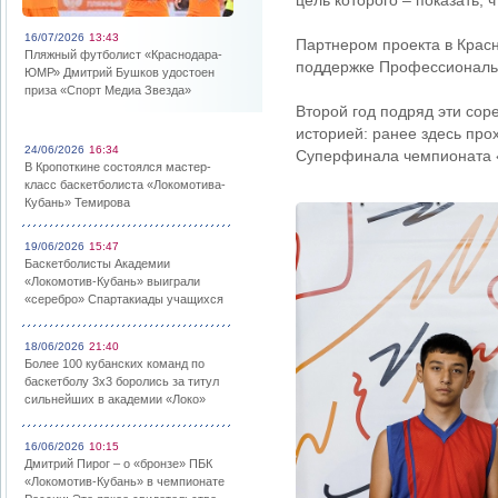
цель которого – показать, 
16/07/2026
13:43
Партнером проекта в Крас
Пляжный футболист «Краснодара-
поддержке Профессиональн
ЮМР» Дмитрий Бушков удостоен
приза «Спорт Медиа Звезда»
Второй год подряд эти сор
историей: ранее здесь пр
24/06/2026
16:34
Суперфинала чемпионата «
В Кропоткине состоялся мастер-
класс баскетболиста «Локомотива-
Кубань» Темирова
19/06/2026
15:47
Баскетболисты Академии
«Локомотив-Кубань» выиграли
«серебро» Спартакиады учащихся
18/06/2026
21:40
Более 100 кубанских команд по
баскетболу 3х3 боролись за титул
сильнейших в академии «Локо»
16/06/2026
10:15
Дмитрий Пирог – о «бронзе» ПБК
«Локомотив-Кубань» в чемпионате