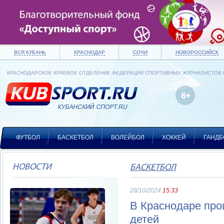
ВСЯ КУБАНЬ
КРАСНОДАР
СОЧИ
НОВОРОССИЙСК
КРАСНОДАРСКОЕ КРАЕВОЕ ОТДЕЛЕНИЕ ФЕДЕРАЦИИ СПОРТИВНЫХ ЖУРНАЛИСТОВ
ФУТБОЛ
БАСКЕТБОЛ
ВОЛЕЙБОЛ
ХОККЕЙ
ГАНДБ
НОВОСТИ
БАСКЕТБОЛ
28/10/2024
15:33
В Краснодаре про
детей