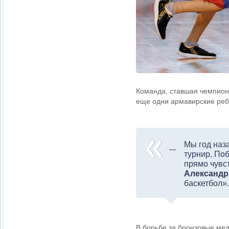
Команда, ставшая чемпион
еще одни армавирские реб
Мы год наза
турнир. По
прямо чувс
Александр
баскетбол».
В борьбе за бронзовые мед