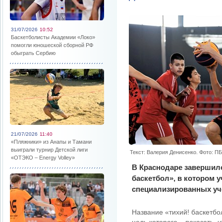
31/07/2026
10:52
Баскетболисты Академии «Локо»
помогли юношеской сборной РФ
обыграть Сербию
21/07/2026
11:40
«Пляжники» из Анапы и Тамани
выиграли турнир Детской лиги
Текст: Валерия Денисенко. Фото: П
«ОТЭКО – Energy Volley»
В Краснодаре завершил
баскетбол», в котором 
специализированных уч
Название «тихий! баскетб