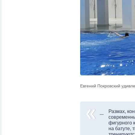
Евгений Покровский удивле
Размах, кон
современны
фигурного 
на батуте, 
тренируются