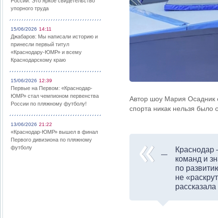
России: Это яркое свидетельство
упорного труда
15/06/2026
14:11
Джабаров: Мы написали историю и
принесли первый титул
«Краснодару-ЮМР» и всему
Краснодарскому краю
15/06/2026
12:39
Первые на Первом: «Краснодар-
ЮМР» стал чемпионом первенства
Автор шоу Мария Осадник о
России по пляжному футболу!
спорта никак нельзя было 
13/06/2026
21:22
«Краснодар-ЮМР» вышел в финал
Первого дивизиона по пляжному
футболу
Краснодар –
команд и з
по развити
не «раскру
рассказала