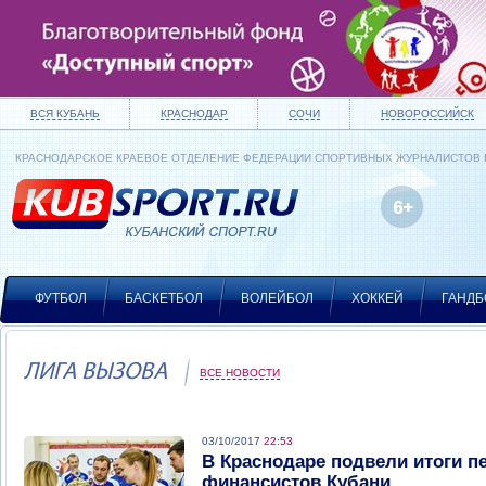
ВСЯ КУБАНЬ
КРАСНОДАР
СОЧИ
НОВОРОССИЙСК
КРАСНОДАРСКОЕ КРАЕВОЕ ОТДЕЛЕНИЕ ФЕДЕРАЦИИ СПОРТИВНЫХ ЖУРНАЛИСТОВ
ФУТБОЛ
БАСКЕТБОЛ
ВОЛЕЙБОЛ
ХОККЕЙ
ГАНДБ
ЛИГА ВЫЗОВА
ВСЕ НОВОСТИ
03/10/2017
22:53
В Краснодаре подвели итоги п
финансистов Кубани