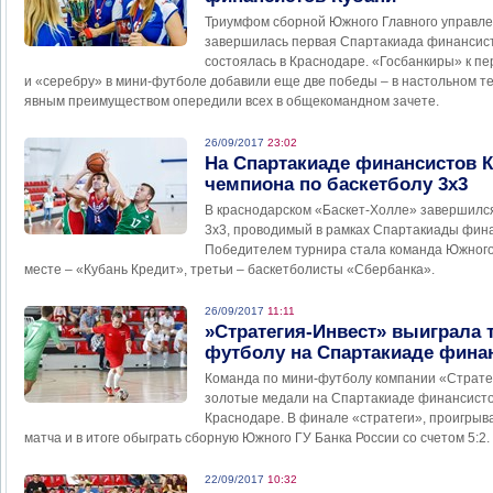
Триумфом сборной Южного Главного управле
завершилась первая Спартакиада финансист
состоялась в Краснодаре. «Госбанкиры» к пе
и «серебру» в мини-футболе добавили еще две победы – в настольном те
явным преимуществом опередили всех в общекомандном зачете.
26/09/2017
23:02
На Спартакиаде финансистов 
чемпиона по баскетболу 3х3
В краснодарском «Баскет-Холле» завершилс
3х3, проводимый в рамках Спартакиады фина
Победителем турнира стала команда Южного 
месте – «Кубань Кредит», третьи – баскетболисты «Сбербанка».
26/09/2017
11:11
»Стратегия-Инвест» выиграла 
футболу на Спартакиаде фина
Команда по мини-футболу компании «Страте
золотые медали на Спартакиаде финансистов
Краснодаре. В финале «стратеги», проигрыва
матча и в итоге обыграть сборную Южного ГУ Банка России со счетом 5:2.
22/09/2017
10:32