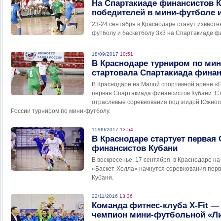
На Спартакиаде финансистов 
победителей в мини-футболе и
23-24 сентября в Краснодаре станут известн
футболу и баскетболу 3х3 на Спартакиаде ф
18/09/2017
10:51
В Краснодаре турниром по ми
стартовала Спартакиада финан
В Краснодаре на Малой спортивной арене «
первая Спартакиада финансистов Кубани. С
отраслевые соревнования под эгидой Южного
России турниром по мини-футболу.
15/09/2017
13:54
В Краснодаре стартует первая
финансистов Кубани
В воскресенье, 17 сентября, в Краснодаре н
«Баскет-Холла» начнутся соревнования пер
Кубани.
22/11/2016
13:36
Команда фитнес-клуба Х-Fit —
чемпион мини-футбольной «Л