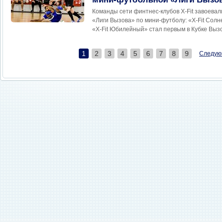
Команды сети финтнес-клубов Х-Fit завоева
«Лиги Вызова» по мини-футболу: «Х-Fit Солн
«Х-Fit Юбилейный» стал первым в Кубке Выз
1
2
3
4
5
6
7
8
9
Следую