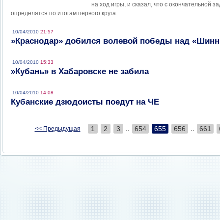
на ход игры, и сказал, что с окончательной 
определятся по итогам первого круга.
10/04/2010
21:57
»Краснодар» добился волевой победы над «Шин
10/04/2010
15:33
»Кубань» в Хабаровске не забила
10/04/2010
14:08
Кубанские дзюдоисты поедут на ЧЕ
..
..
1
2
3
654
655
656
661
<< Предыдущая