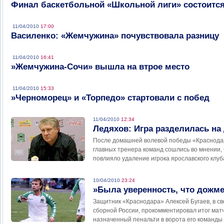
Финал баскетбольной «Школьной лиги» состоится
11/04/2010
17:00
Василенко: «Жемчужина» почувствовала разницу
11/04/2010
16:41
»Жемчужина-Сочи» вышла на втрое место
11/04/2010
15:33
»Черноморец» и «Торпедо» стартовали с побед
11/04/2010
12:34
Ледяхов: Игра разделилась на 
После домашней волевой победы «Краснодар
главных тренера команд сошлись во мнении, 
повлияло удаление игрока ярославского клуб
10/04/2010
23:24
»Была уверенность, что дожм
Защитник «Краснодара» Алексей Бугаев, в с
сборной России, прокомментировал итог матч
назначенный пенальти в ворота его команды