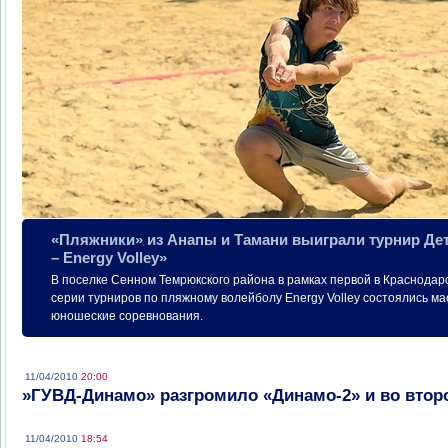
«Пляжники» из Анапы и Тамани выиграли турнир Де
– Energy Volley»
В поселке Сенном Темрюкского района в рамках первой в Краснодар
серии турниров по пляжному волейболу Energy Volley состоялись ма
юношеские соревнования.
11/04/2010
20:00
»ГУВД-Динамо» разгромило «Динамо-2» и во втор
11/04/2010
18:54