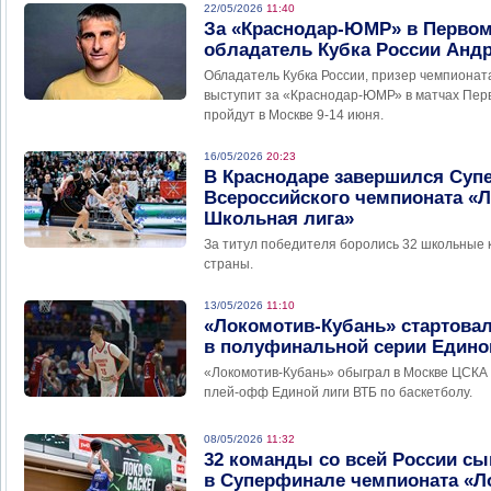
22/05/2026
11:40
За «Краснодар-ЮМР» в Первом
обладатель Кубка России Анд
Обладатель Кубка России, призер чемпионат
выступит за «Краснодар-ЮМР» в матчах Перв
пройдут в Москве 9-14 июня.
16/05/2026
20:23
В Краснодаре завершился Суп
Всероссийского чемпионата «
Школьная лига»
За титул победителя боролись 32 школьные 
страны.
13/05/2026
11:10
«Локомотив-Кубань» стартова
в полуфинальной серии Едино
«Локомотив-Кубань» обыграл в Москве ЦСКА 
плей-офф Единой лиги ВТБ по баскетболу.
08/05/2026
11:32
32 команды со всей России сы
в Суперфинале чемпионата «Л