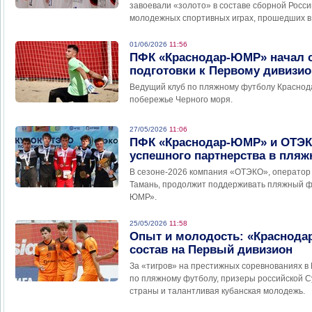
завоевали «золото» в составе сборной Росси
молодежных спортивных играх, прошедших в
01/06/2026
11:56
ПФК «Краснодар-ЮМР» начал с
подготовки к Первому дивизио
Ведущий клуб по пляжному футболу Краснода
побережье Черного моря.
27/05/2026
11:06
ПФК «Краснодар-ЮМР» и ОТЭК
успешного партнерства в пля
В сезоне-2026 компания «ОТЭКО», оператор 
Тамань, продолжит поддерживать пляжный ф
ЮМР».
25/05/2026
11:58
Опыт и молодость: «Краснод
состав на Первый дивизион
За «тигров» на престижных соревнованиях в
по пляжному футболу, призеры российской С
страны и талантливая кубанская молодежь.