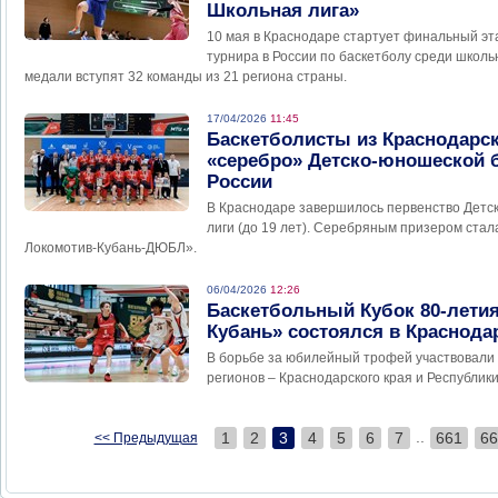
Школьная лига»
10 мая в Краснодаре стартует финальный эт
турнира в России по баскетболу среди школьн
медали вступят 32 команды из 21 региона страны.
17/04/2026
11:45
Баскетболисты из Краснодарск
«серебро» Детско-юношеской 
России
В Краснодаре завершилось первенство Детс
лиги (до 19 лет). Серебряным призером ста
Локомотив-Кубань-ДЮБЛ».
06/04/2026
12:26
Баскетбольный Кубок 80-лети
Кубань» состоялся в Краснода
В борьбе за юбилейный трофей участвовали 
регионов – Краснодарского края и Республик
..
1
2
3
4
5
6
7
661
66
<< Предыдущая