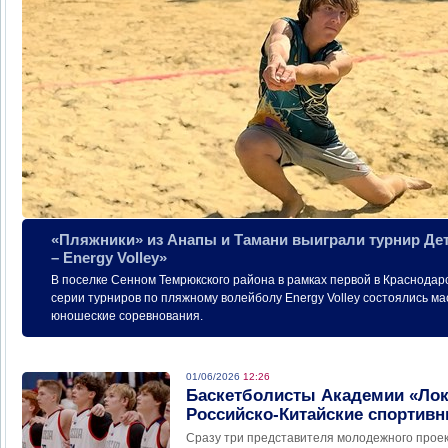
«Пляжники» из Анапы и Тамани выиграли турнир Де
– Energy Volley»
В поселке Сенном Темрюкского района в рамках первой в Краснодар
серии турниров по пляжному волейболу Energy Volley состоялись ма
юношеские соревнования.
01/06/2026
12:26
Баскетболисты Академии «Ло
Российско-Китайские спортив
Сразу три представителя молодежного прое