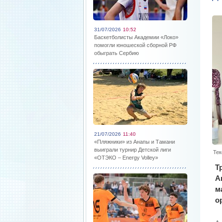
31/07/2026
10:52
Баскетболисты Академии «Локо»
помогли юношеской сборной РФ
обыграть Сербию
21/07/2026
11:40
«Пляжники» из Анапы и Тамани
выиграли турнир Детской лиги
Тек
«ОТЭКО – Energy Volley»
Т
А
м
о