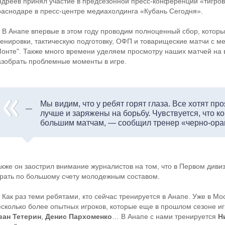
ндреев принял участие в предсезонной пресс-конференции «тигров»
раснодаре в пресс-центре медиахолдинга «Кубань Сегодня».
 В Анапе впервые в этом году проводим полноценный сбор, которы
ренировки, тактическую подготовку, ОФП и товарищеские матчи с м
Монте". Также много времени уделяем просмотру наших матчей на 
азобрать проблемные моменты в игре.
Мы видим, что у ребят горят глаза. Все хотят пр
лучше и заряжены на борьбу. Чувствуется, что к
большим матчам, — сообщил тренер «черно-ор
акже он заострил внимание журналистов на том, что в Первом див
грать по большому счету молодежным составом.
 Как раз теми ребятами, кто сейчас тренируется в Анапе. Уже в Мо
есколько более опытных игроков, которые еще в прошлом сезоне и
ван Тетерин
,
Денис Пархоменко
… В Анапе с нами тренируется
Н