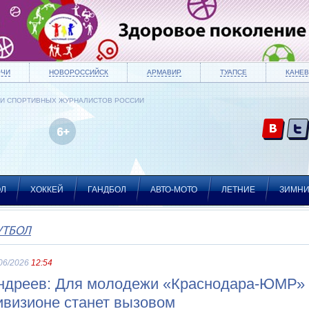
ОЧИ
НОВОРОССИЙСК
АРМАВИР
ТУАПСЕ
КАНЕВ
ИИ СПОРТИВНЫХ ЖУРНАЛИСТОВ РОССИИ
ОЛ
ХОККЕЙ
ГАНДБОЛ
АВТО-МОТО
ЛЕТНИЕ
ЗИМН
УТБОЛ
06/2026
12:54
ндреев: Для молодежи «Краснодара-ЮМР» 
ивизионе станет вызовом