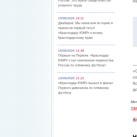
России: Это яркое свидетельство
п
упорного труда
15/06/2026
14:11
Джабаров: Мы написали историю и
принесли первый титул
«Краснодару-ЮМР» и всему
Краснодарскому краю
15/06/2026
12:39
Первые на Первом: «Краснодар-
ЮМР» стал чемпионом первенства
—
России по пляжному футболу!
«
с
13/06/2026
21:22
б
«Краснодар-ЮМР» вышел в финал
Первого дивизиона по пляжному
д
футболу
Мет
ПФК
Н