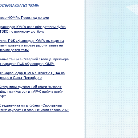
АТЕРИАЛЫ ПО ТЕМЕ:
лово «ЮМР». Песок под ногами
Краснодар-ЮМР» стал обладателем Кубка
ТЭКО по пляжному футболу
игин: ПФК «Краснодар-ЮМР» выходит на
овый уровень и вправе рассчитывать на
ысокие результаты
жные танцы в Северной столице: премьера
льварадо в ПФК «Краснодар-ЮМР»
ФК «Краснодар-ЮМР» сыграет с ЦСКА на
урнире в Санкт-Петербурге
-й тур мини-футбольной «Лиги Вызова»:
ыйдут ли «Комус» и «VIP-Строй» в плей-
фф?
бъединенная лига Кубани «Спортивный
яж»: лауреаты и главные итоги сезона-2023