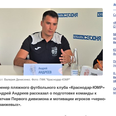
М
С
«
О
М
н
в
Ю
А
П
т
4
в
ст: Валерия Денисенко. Фото: ПФК "Краснодар-ЮМР"
о
ренер пляжного футбольного клуба «Краснодар-ЮМР»
О
ндрей Андреев рассказал о подготовке команды к
пл
атчам Первого дивизиона и мотивации игроков «черно-
ранжевых».