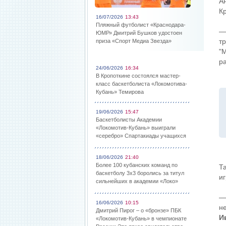
А
К
16/07/2026
13:43
Пляжный футболист «Краснодара-
—
ЮМР» Дмитрий Бушков удостоен
т
приза «Спорт Медиа Звезда»
"
р
24/06/2026
16:34
В Кропоткине состоялся мастер-
класс баскетболиста «Локомотива-
Кубань» Темирова
19/06/2026
15:47
Баскетболисты Академии
«Локомотив-Кубань» выиграли
«серебро» Спартакиады учащихся
18/06/2026
21:40
Более 100 кубанских команд по
Т
баскетболу 3х3 боролись за титул
и
сильнейших в академии «Локо»
—
16/06/2026
10:15
н
Дмитрий Пирог – о «бронзе» ПБК
И
«Локомотив-Кубань» в чемпионате