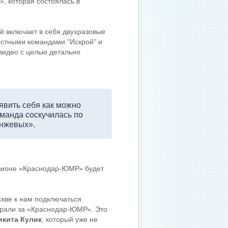
, которая состоялась в
й включает в себя двухразовые
естными командами "Искрой" и
видео с целью детально
оявить себя как можно
оманда соскучилась по
анжевых».
изионе «Краснодар-ЮМР» будет
скве к нам подключаться
грали за «Краснодар-ЮМР». Это
икита Кулик
, который уже не