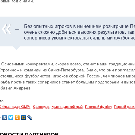
ервый год с нами.
Без опытных игроков в нынешнем розыгрыше Пе
очень сложно добиться высоких результатов, так
соперников укомплектованы сильными футболис
 Основными конкурентами, скорее всего, станут наши традиционн
Строгино» и команды из Санкт-Петербурга. Знаю, что они пригласил
остоявшихся футболистов, игроков сборной России, чемпионов м
орьба против таких соперников станет большим подспорьем и вызов
обавил Андреев.
ки:
,
,
,
,
 «Краснодар-ЮМР»
Краснодар
Краснодарский край
Пляжный футбол
Первый диви
ОВОСТИ ПАРТНЕРОВ