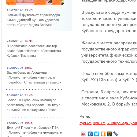
заведений Краснодарского к
16/07/2026
13:43
В результате среди мужчи
Пляжный футболист «Краснодара-
технологического универс
ЮМР» Дмитрий Бушков удостоен
государственного универси
приза «Спорт Медиа Звезда»
Кубанского государственно
24/06/2026
16:34
Женские места распредели
В Кропоткине состоялся мастер-
государственного аграрног
класс баскетболиста «Локомотива-
университета физической к
Кубань» Темирова
государственного технолог
19/06/2026
15:47
Баскетболисты Академии
После волейбольных матчей
«Локомотив-Кубань» выиграли
КубГАУ (135 очка) и КубГУ 
«серебро» Спартакиады учащихся
Сегодня, 6 апреля, начнет
18/06/2026
21:40
в спортивном зале Кубанск
Более 100 кубанских команд по
Московская, 2. В борьбу вс
баскетболу 3х3 боролись за титул
сильнейших в академии «Локо»
Метки:
,
,
16/06/2026
10:15
КубГАУ
КубГТУ
Универсиада Куба
Дмитрий Пирог – о «бронзе» ПБК
«Локомотив-Кубань» в чемпионате