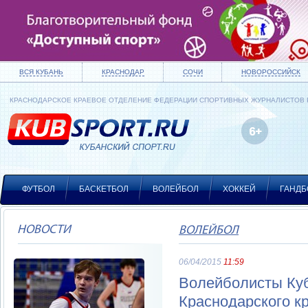
ВСЯ КУБАНЬ
КРАСНОДАР
СОЧИ
НОВОРОССИЙСК
КРАСНОДАРСКОЕ КРАЕВОЕ ОТДЕЛЕНИЕ ФЕДЕРАЦИИ СПОРТИВНЫХ ЖУРНАЛИСТОВ
ФУТБОЛ
БАСКЕТБОЛ
ВОЛЕЙБОЛ
ХОККЕЙ
ГАНДБ
НОВОСТИ
ВОЛЕЙБОЛ
06/04/2015
11:59
Волейболисты Куб
Краснодарского к