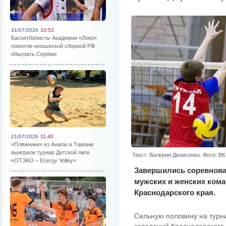
31/07/2026
10:52
Баскетболисты Академии «Локо»
помогли юношеской сборной РФ
обыграть Сербию
21/07/2026
11:40
«Пляжники» из Анапы и Тамани
выиграли турнир Детской лиги
Текст: Валерия Денисенко. Фото: ВК
«ОТЭКО – Energy Volley»
Завершились соревнова
мужских и женских ком
Краснодарского края.
Сильную половину на турн