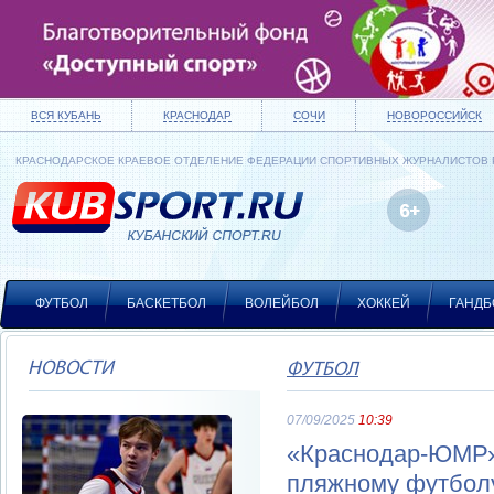
ВСЯ КУБАНЬ
КРАСНОДАР
СОЧИ
НОВОРОССИЙСК
КРАСНОДАРСКОЕ КРАЕВОЕ ОТДЕЛЕНИЕ ФЕДЕРАЦИИ СПОРТИВНЫХ ЖУРНАЛИСТОВ
ФУТБОЛ
БАСКЕТБОЛ
ВОЛЕЙБОЛ
ХОККЕЙ
ГАНДБ
НОВОСТИ
ФУТБОЛ
07/09/2025
10:39
«Краснодар-ЮМР» 
пляжному футбол