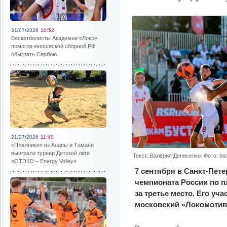
31/07/2026
10:52
Баскетболисты Академии «Локо»
помогли юношеской сборной РФ
обыграть Сербию
21/07/2026
11:40
«Пляжники» из Анапы и Тамани
выиграли турнир Детской лиги
Текст: Валерия Денисенко. Фото: bs
«ОТЭКО – Energy Volley»
7 сентября в Санкт-Пет
чемпионата России по 
за третье место. Его у
московский «Локомотив