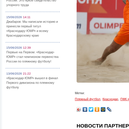
России: Это яркое свидетельство
упорного труда
15/06/2026
14:11
Джабаров: Мы написали историю и
принесли первый титул
«Краснодару-ЮМР» и всему
Краснодарскому краю
15/06/2026
12:39
Первые на Первом: «Краснодар-
ЮМР» стал чемпионом первенства
России по пляжному футболу!
13/06/2026
21:22
«Краснодар-ЮМР» вышел в финал
Первого дивизиона по пляжному
футболу
Метки:
,
,
Пляжный футбол
Краснодар
ПФК 
НОВОСТИ ПАРТНЕ