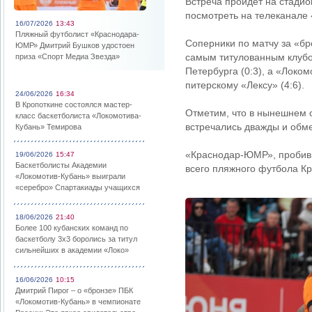
Встреча пройдет на стади
посмотреть на телеканале
16/07/2026
13:43
Пляжный футболист «Краснодара-
Соперники по матчу за «б
ЮМР» Дмитрий Бушков удостоен
самым титулованным клубо
приза «Спорт Медиа Звезда»
Петербурга (0:3), а «Локо
питерскому «Лексу» (4:6).
24/06/2026
16:34
В Кропоткине состоялся мастер-
Отметим, что в нынешнем 
класс баскетболиста «Локомотива-
встречались дважды и обм
Кубань» Темирова
«Краснодар-ЮМР», пробивш
19/06/2026
15:47
Баскетболисты Академии
всего пляжного футбола Кр
«Локомотив-Кубань» выиграли
«серебро» Спартакиады учащихся
18/06/2026
21:40
Более 100 кубанских команд по
баскетболу 3х3 боролись за титул
сильнейших в академии «Локо»
16/06/2026
10:15
Дмитрий Пирог – о «бронзе» ПБК
«Локомотив-Кубань» в чемпионате