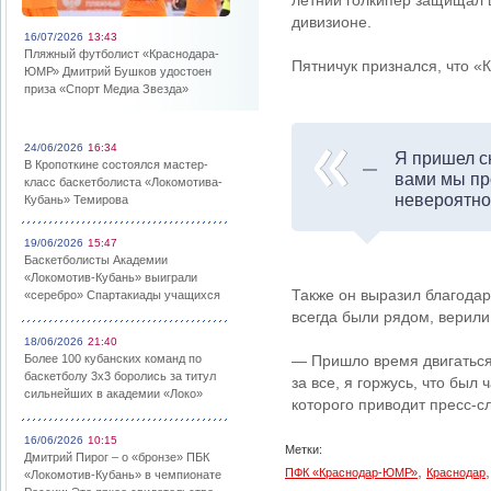
летний голкипер защищал ц
дивизионе.
16/07/2026
13:43
Пляжный футболист «Краснодара-
Пятничук признался, что «
ЮМР» Дмитрий Бушков удостоен
приза «Спорт Медиа Звезда»
24/06/2026
16:34
Я пришел сю
В Кропоткине состоялся мастер-
вами мы пр
класс баскетболиста «Локомотива-
невероятно
Кубань» Темирова
19/06/2026
15:47
Баскетболисты Академии
«Локомотив-Кубань» выиграли
Также он выразил благодар
«серебро» Спартакиады учащихся
всегда были рядом, верили
18/06/2026
21:40
Более 100 кубанских команд по
— Пришло время двигаться 
баскетболу 3х3 боролись за титул
за все, я горжусь, что был
сильнейших в академии «Локо»
которого приводит пресс-
16/06/2026
10:15
Метки:
Дмитрий Пирог – о «бронзе» ПБК
,
ПФК «Краснодар-ЮМР»
Краснодар
«Локомотив-Кубань» в чемпионате