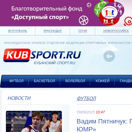
ВСЯ КУБАНЬ
КРАСНОДАР
СОЧИ
НОВОРОССИЙСК
КРАСНОДАРСКОЕ КРАЕВОЕ ОТДЕЛЕНИЕ ФЕДЕРАЦИИ СПОРТИВНЫХ ЖУРНАЛИСТОВ
ФУТБОЛ
БАСКЕТБОЛ
ВОЛЕЙБОЛ
ХОККЕЙ
ГАНДБ
НОВОСТИ
ФУТБОЛ
09/09/2025
10:47
Вадим Пятничук: 
ЮМР»