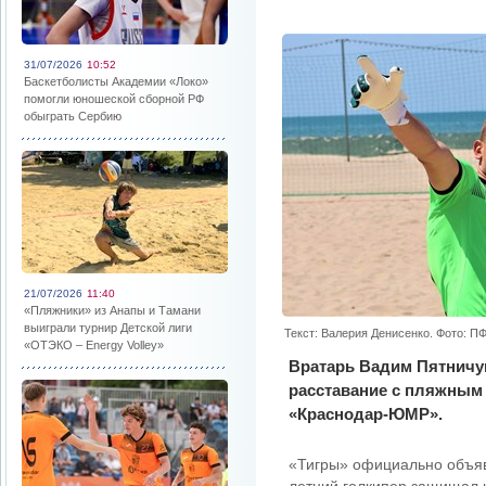
31/07/2026
10:52
Баскетболисты Академии «Локо»
помогли юношеской сборной РФ
обыграть Сербию
21/07/2026
11:40
«Пляжники» из Анапы и Тамани
выиграли турнир Детской лиги
Текст: Валерия Денисенко. Фото: 
«ОТЭКО – Energy Volley»
Вратарь Вадим Пятничу
расставание с пляжны
«Краснодар-ЮМР».
«Тигры» официально объяв