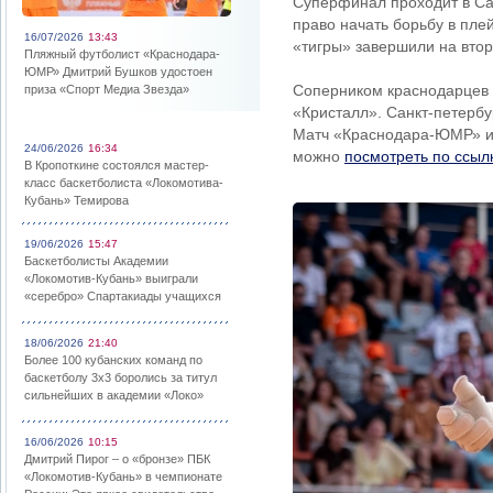
Суперфинал проходит в Са
право начать борьбу в пле
16/07/2026
13:43
«тигры» завершили на втор
Пляжный футболист «Краснодара-
ЮМР» Дмитрий Бушков удостоен
Соперником краснодарцев 
приза «Спорт Медиа Звезда»
«Кристалл». Санкт-петербу
Матч «Краснодара-ЮМР» и 
24/06/2026
16:34
можно
посмотреть по ссыл
В Кропоткине состоялся мастер-
класс баскетболиста «Локомотива-
Кубань» Темирова
19/06/2026
15:47
Баскетболисты Академии
«Локомотив-Кубань» выиграли
«серебро» Спартакиады учащихся
18/06/2026
21:40
Более 100 кубанских команд по
баскетболу 3х3 боролись за титул
сильнейших в академии «Локо»
16/06/2026
10:15
Дмитрий Пирог – о «бронзе» ПБК
«Локомотив-Кубань» в чемпионате