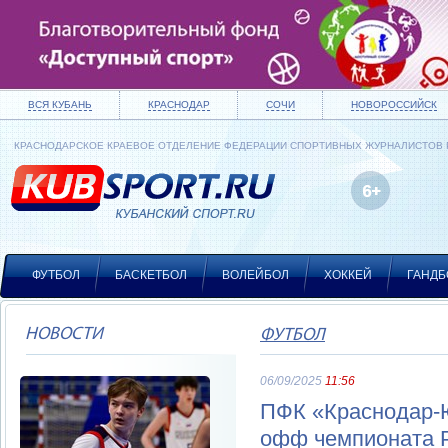
ВСЯ КУБАНЬ
КРАСНОДАР
СОЧИ
НОВОРОССИЙСК
КРАСНОДАРСКОЕ КРАЕВОЕ ОТДЕЛЕНИЕ ФЕДЕРАЦИИ СПОРТИВНЫХ ЖУРНАЛИСТОВ
ФУТБОЛ
БАСКЕТБОЛ
ВОЛЕЙБОЛ
ХОККЕЙ
ГАНДБ
НОВОСТИ
ФУТБОЛ
06/09/2025
11:56
ПФК «Краснодар-Ю
офф чемпионата 