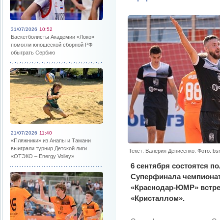
31/07/2026
10:52
Баскетболисты Академии «Локо»
помогли юношеской сборной РФ
обыграть Сербию
21/07/2026
11:40
«Пляжники» из Анапы и Тамани
выиграли турнир Детской лиги
Текст: Валерия Денисенко. Фото: bs
«ОТЭКО – Energy Volley»
6 сентября состоятся 
Суперфинала чемпионат
«Краснодар-ЮМР» встре
«Кристаллом».