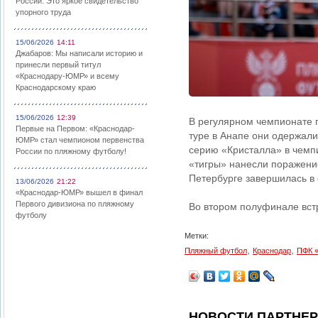
России: Это яркое свидетельство
упорного труда
15/06/2026
14:11
Джабаров: Мы написали историю и
принесли первый титул
«Краснодару-ЮМР» и всему
Краснодарскому краю
15/06/2026
12:39
В регулярном чемпионате
Первые на Первом: «Краснодар-
туре в Анапе они одержали
ЮМР» стал чемпионом первенства
серию «Кристалла» в чемпи
России по пляжному футболу!
«тигры» нанесли поражение
Петербурге завершилась в 
13/06/2026
21:22
«Краснодар-ЮМР» вышел в финал
Первого дивизиона по пляжному
Во втором полуфинале встр
футболу
Метки:
,
,
Пляжный футбол
Краснодар
ПФК 
НОВОСТИ ПАРТНЕ