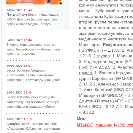
копилку результатов полож
16/07/2026
13:43
месте – Кубанский государ
Пляжный футболист «Краснодара-
легкоатлеты Кубанского го
ЮМР» Дмитрий Бушков удостоен
второй группе первенство
приза «Спорт Медиа Звезда»
второе место заняла коман
экономического университе
медицинского института вы
24/06/2026
16:34
Минспорта.
Результаты с
В Кропоткине состоялся мастер-
класс баскетболиста «Локомотива-
(КГУФКСиТ) – 1.17,0; 2. Ал
Кубань» Темирова
1.21,8.
2 группа:
1. Марина 
3. Надежда Бороденко (КФ 
19/06/2026
15:47
(КубГУ) – 2.52,9; 2. Анаста
Баскетболисты Академии
группа:
1. Евгения Кондраш
«Локомотив-Кубань» выиграли
Дарья Воробьева (КММИВСО
«серебро» Спартакиады учащихся
2.33,5; 2. Александр Завор
1. Илья Короткий (ИБО ФСБ
18/06/2026
21:40
Мищерин (КММИВСО) – 2.
Более 100 кубанских команд по
Дмитрий Митеев (АГУ) – 8.
баскетболу 3х3 боролись за титул
ВУНЦ ВВС) – 9.12,7; 2. М
сильнейших в академии «Локо»
– 9.38,1.
Метки:
16/06/2026
10:15
Дмитрий Пирог – о «бронзе» ПБК
,
,
,
КГУФКСиТ
Краснодар
КубГАУ
Куб
«Локомотив-Кубань» в чемпионате