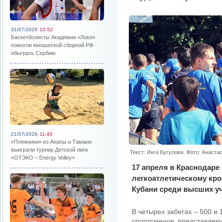
31/07/2026
10:52
Баскетболисты Академии «Локо»
помогли юношеской сборной РФ
обыграть Сербию
21/07/2026
11:40
«Пляжники» из Анапы и Тамани
выиграли турнир Детской лиги
Текст: Инга Бугулова. Фото: Анаста
«ОТЭКО – Energy Volley»
17 апреля в Краснодаре
легкоатлетическому кро
Кубани среди высших у
В четырех забегах – 500 и
спортсменов, представляющ