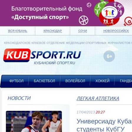
ВСЯ КУБАНЬ
КРАСНОДАР
СОЧИ
НОВОРОССИЙСК
КРАСНОДАРСКОЕ КРАЕВОЕ ОТДЕЛЕНИЕ ФЕДЕРАЦИИ СПОРТИВНЫХ ЖУРНАЛИСТОВ
ФУТБОЛ
БАСКЕТБОЛ
ВОЛЕЙБОЛ
ХОККЕЙ
ГАНДБ
НОВОСТИ
ЛЕГКАЯ АТЛЕТИКА
17/04/2013
20:27
Универсиаду Куба
студенты КубГУ