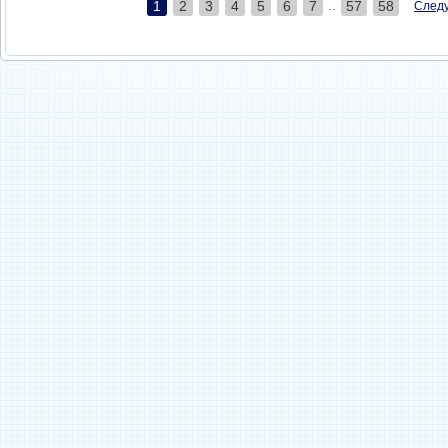
..
1
2
3
4
5
6
7
57
58
След