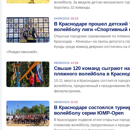
волейболу. За медали детско-юношеского тур
боролись 32 команды.
04/09/2024
19:23
В Краснодаре прошел детский
волейболу лиги «Спортивный 
Отрытые городские соревнования по пляжно
Краснодар – Юниоры» на призы депутата го
Кунды среди команд девушек состоялись на 
«Рождественский».
08/08/2024
13:54
Свыше 120 команд сыграют на
пляжного волейбола в Красно
10-11 августа в Краснодаре состоится город
волейбола, приуроченный к празднованию Вс
физкультурника.
08/08/2024
11:01
В Краснодаре состоялся турни
волейболу серии ЮМР-Open
В Краснодаре подвели итоги открытых город
пляжному волейболу, приуроченных к празд