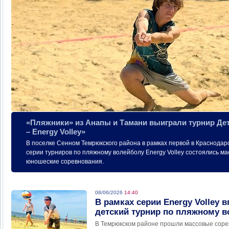
«Пляжники» из Анапы и Тамани выиграли турнир Де
– Energy Volley»
В поселке Сенном Темрюкского района в рамках первой в Краснодар
серии турниров по пляжному волейболу Energy Volley состоялись ма
юношеские соревнования.
08/06/2026
14:40
В рамках серии Energy Volley 
детский турнир по пляжному 
В Темрюкском районе прошли массовые соре