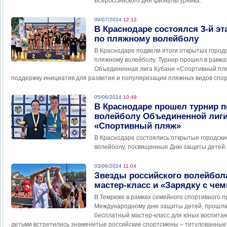
Всероссийского дня физкультурника.
09/07/2024
12:12
В Краснодаре состоялся 3-й э
по пляжному волейболу
В Краснодаре подвели итоги открытых город
пляжному волейболу. Турнир прошел в рамка
Объединенная лига Кубани «Спортивный пля
поддержку инициатив для развития и популяризации пляжных видов спор
05/06/2024
10:48
В Краснодаре прошел турнир 
волейболу Объединенной лиги
«Спортивный пляж»
В Краснодаре состоялись открытые городски
волейболу, посвященные Дню защиты детей.
03/06/2024
11:04
Звезды российского волейбол
мастер-класс и «Зарядку с че
В Темрюке в рамках семейного спортивного 
Международному дню защиты детей, прошла
бесплатный мастер-класс для юных воспитан
детьми встретились знаменитые российские спортсмены – титулованные