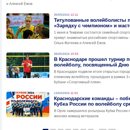
и Алексей Ежов.
30/05/2024
12:11
Титулованные волейболисты п
«Зарядку с чемпионом» и маст
1 июня в Темрюке состоится семейный спорт
примут знаменитые российские спортсмены 
Ольга Фатеева и Алексей Ежов.
06/05/2024
15:53
В Краснодаре прошел турнир 
волейболу, посвященный Дню
В Краснодаре подвели итоги открытых город
пляжному волейболу, прошедших в рамках 3-
Кубани «Спортивный пляж».
13/03/2024
11:01
Краснодарские команды – поб
Кубка России по волейболу ср
В Орле завершился розыгрыш Кубка России п
женских команд ветеранов.