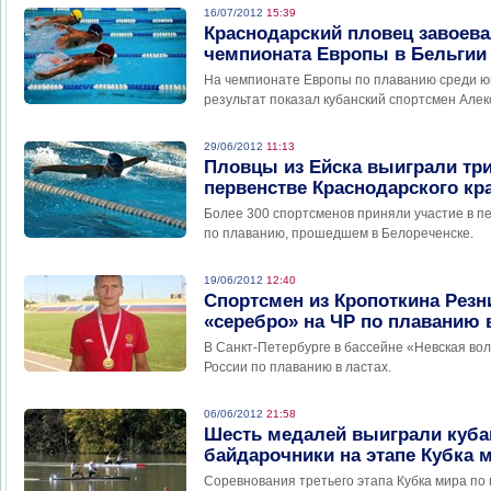
16/07/2012
15:39
Краснодарский пловец завоева
чемпионата Европы в Бельгии
На чемпионате Европы по плаванию среди ю
результат показал кубанский спортсмен Алек
29/06/2012
11:13
Пловцы из Ейска выиграли три
первенстве Краснодарского кр
Более 300 спортсменов приняли участие в п
по плаванию, прошедшем в Белореченске.
19/06/2012
12:40
Спортсмен из Кропоткина Резн
«серебро» на ЧР по плаванию 
В Санкт-Петербурге в бассейне «Невская во
России по плаванию в ластах.
06/06/2012
21:58
Шесть медалей выиграли куба
байдарочники на этапе Кубка 
Соревнования третьего этапа Кубка мира по 