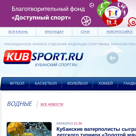
ВСЯ КУБАНЬ
КРАСНОДАР
СОЧИ
НОВОРОССИЙСК
КРАСНОДАРСКОЕ КРАЕВОЕ ОТДЕЛЕНИЕ ФЕДЕРАЦИИ СПОРТИВНЫХ ЖУРНАЛИСТОВ
ФУТБОЛ
БАСКЕТБОЛ
ВОЛЕЙБОЛ
ХОККЕЙ
ГАНДБ
ВОДНЫЕ
ВСЕ НОВОСТИ
04/04/2013
21:39
Кубанские ватерполисты сыгр
детского турнира «Золотой мя