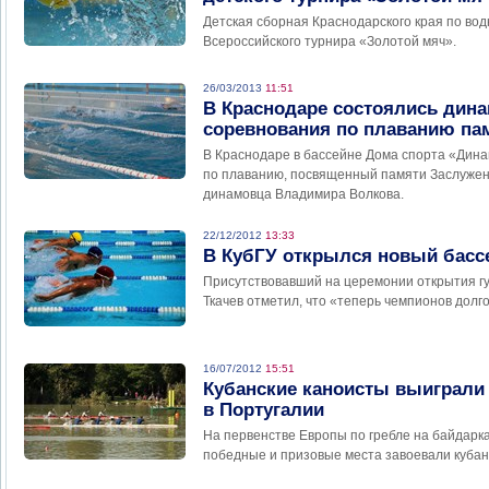
Детская сборная Краснодарского края по во
Всероссийского турнира «Золотой мяч».
26/03/2013
11:51
В Краснодаре состоялись дин
соревнования по плаванию па
В Краснодаре в бассейне Дома спорта «Дин
по плаванию, посвященный памяти Заслужен
динамовца Владимира Волкова.
22/12/2012
13:33
В КубГУ открылся новый басс
Присутствовавший на церемонии открытия г
Ткачев отметил, что «теперь чемпионов долг
16/07/2012
15:51
Кубанские каноисты выиграли
в Португалии
На первенстве Европы по гребле на байдарка
победные и призовые места завоевали кубан