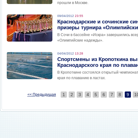
прошли в Москве.
09/04/2012
23:55
Краснодарские и сочинские си
призеры турнира «Олимпийски
В Сочи в бассейне «Искра» завершились все
«Олимпийские надежды».
04/04/2012
13:28
Спортсмены из Кропоткина вы
Краснодарского края по плава
В Кропоткине состоялся открытый чемпионат
края по плаванию в ластах.
1
2
3
4
5
6
7
8
9
1
<< Предыдущая