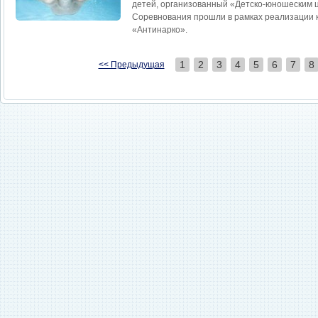
детей, организованный «Детско-юношеским ц
Соревнования прошли в рамках реализации 
«Антинарко».
1
2
3
4
5
6
7
8
<< Предыдущая