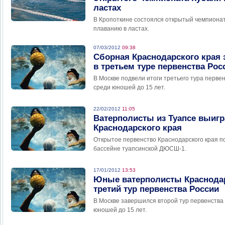
ластах
В Кропоткине состоялся открытый чемпионат
плаванию в ластах.
07/03/2012
09:38
Сборная Краснодарского края 
в третьем туре первенства Ро
В Москве подвели итоги третьего тура перве
среди юношей до 15 лет.
22/02/2012
11:05
Ватерполисты из Туапсе выигр
Краснодарского края
Открытое первенство Краснодарского края п
бассейне туапсинской ДЮСШ-1.
17/01/2012
13:53
Юные ватерполисты Краснода
третий тур первенства России
В Москве завершился второй тур первенства
юношей до 15 лет.