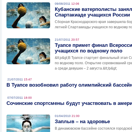
09/08/2011
12:06
Кубанские ватерполисты занял
Спартакиаде учащихся России
Сборная Краснодарского края завершила бо
летней Спартакиады учащихся по водному п
21/07/2011
20:57
Туапсе примет финал Всеросс
учащихся по водному поло
&lt;p&gt;В Туапсе стартует финальный этап 
по водному поло. Открытие соревнований ср
а среди девушек – 2 августа.&lt;/p&gt;
21/07/2011
15:47
В Туапсе возобновил работу олимпийский бассей
07/07/2011
18:00
Сочинские спортсмены будут участвовать в амер
01/04/2010
21:00
Заплыв – на здоровье
В динамовском бассейне состоялся городско