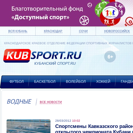
ВСЯ КУБАНЬ
КРАСНОДАР
СОЧИ
НОВОРОССИЙСК
КРАСНОДАРСКОЕ КРАЕВОЕ ОТДЕЛЕНИЕ ФЕДЕРАЦИИ СПОРТИВНЫХ ЖУРНАЛИСТОВ
ФУТБОЛ
БАСКЕТБОЛ
ВОЛЕЙБОЛ
ХОККЕЙ
ГАНДБ
ВОДНЫЕ
ВСЕ НОВОСТИ
28/03/2012
10:02
Спортсмены Кавказского район
открытого чемпионата Кубани 