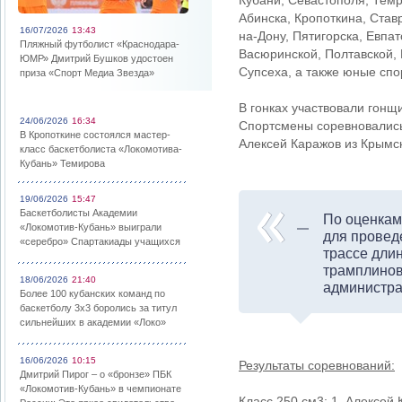
Кубани, Севастополя, Тем
Абинска, Кропоткина, Став
16/07/2026
13:43
на-Дону, Пятигорска, Евпат
Пляжный футболист «Краснодара-
Васюринской, Полтавской, 
ЮМР» Дмитрий Бушков удостоен
Супсеха, а также юные сп
приза «Спорт Медиа Звезда»
В гонках участвовали гонщ
24/06/2026
16:34
Спортсмены соревновались 
В Кропоткине состоялся мастер-
Алексей Каражов из Крымс
класс баскетболиста «Локомотива-
Кубань» Темирова
19/06/2026
15:47
Баскетболисты Академии
По оценкам 
«Локомотив-Кубань» выиграли
для провед
«серебро» Спартакиады учащихся
трассе дли
трамплинов
18/06/2026
21:40
администра
Более 100 кубанских команд по
баскетболу 3х3 боролись за титул
сильнейших в академии «Локо»
16/06/2026
10:15
Результаты соревнований:
Дмитрий Пирог – о «бронзе» ПБК
«Локомотив-Кубань» в чемпионате
Класс 250 см3: 1. Алексей