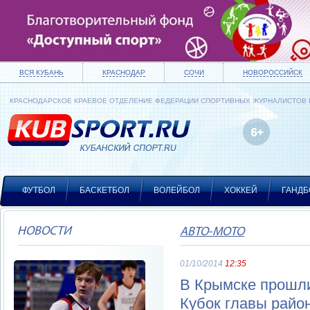
ВСЯ КУБАНЬ
КРАСНОДАР
СОЧИ
НОВОРОССИЙСК
КРАСНОДАРСКОЕ КРАЕВОЕ ОТДЕЛЕНИЕ ФЕДЕРАЦИИ СПОРТИВНЫХ ЖУРНАЛИСТОВ
ФУТБОЛ
БАСКЕТБОЛ
ВОЛЕЙБОЛ
ХОККЕЙ
ГАНДБ
НОВОСТИ
АВТО-МОТО
01/10/2014
12:35
В Крымске прошли
Кубок главы райо