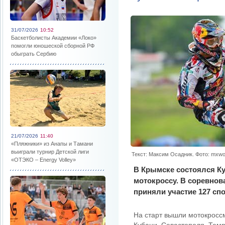
31/07/2026
10:52
Баскетболисты Академии «Локо»
помогли юношеской сборной РФ
обыграть Сербию
21/07/2026
11:40
«Пляжники» из Анапы и Тамани
выиграли турнир Детской лиги
Текст: Максим Осадник. Фото: mxwor
«ОТЭКО – Energy Volley»
В Крымске состоялся К
мотокроссу. В соревнов
приняли участие 127 сп
На старт вышли мотокросс