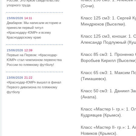
России: Это яркое свидетельство
упорного труда
(Сочи).
Класс 125 см3: 1. Сергей 
15/06/2026
14:11
Джабаров: Мы написали историю и
Миндрюков (Выселки).
принесли первый титул
«Краснодару-ЮМР» и всему
Класс 125 см3, юноши: 1. 
Краснодарскому краю
Александр Подлужный (Кущ
15/06/2026
12:39
Класс 85 см3: 1. Проненко
Первые на Первом: «Краснодар-
ЮМР» стал чемпионом первенства
Воробьев Кирилл (Выселки)
России по пляжному футболу!
Класс 65 см3: 1. Максим П
13/06/2026
21:22
(Тимашевск).
«Краснодар-ЮМР» вышел в финал
Первого дивизиона по пляжному
Класс 50 см3: 1. Даниил З
футболу
(Анапа).
Класс «Мастер I- гр.»: 1. 
Кудрявцев (Крымск).
Класс «Мастер II- гр.»: 1.
Новиков (Крымск).