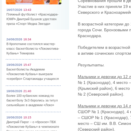
Соревнования прошли в двух
Участие в них приняли 19 
16/07/2026
13:43
Северского и Красноармей
Пляжный футболист «Краснодара-
ЮМР» Дмитрий Бушков удостоен
В возрастной категории до
приза «Спорт Медиа Звезда»
города Сочи. Бронзовыми 
Краснодара.
24/06/2026
16:34
В Кропоткине состоялся мастер-
Победителем в возрастной 
класс баскетболиста «Локомотива-
в активе сочинских спорт
Кубань» Темирова
Результаты.
19/06/2026
15:47
Баскетболисты Академии
«Локомотив-Кубань» выиграли
Мальчики и девочки до 12 
«серебро» Спартакиады учащихся
№ 1 (Краснодар), 4 место 
(Крымский район), 6 место
18/06/2026
21:40
№ 2 (Северский район).
Более 100 кубанских команд по
баскетболу 3х3 боролись за титул
сильнейших в академии «Локо»
Мальчики и девочки до 14 
СШОР № 1 (Краснодар), 4 м
– СШОР № 1 (Краснодар), 7
16/06/2026
10:15
Дмитрий Пирог – о «бронзе» ПБК
место – СШ им. В.В. Симон
«Локомотив-Кубань» в чемпионате
(Северский район).