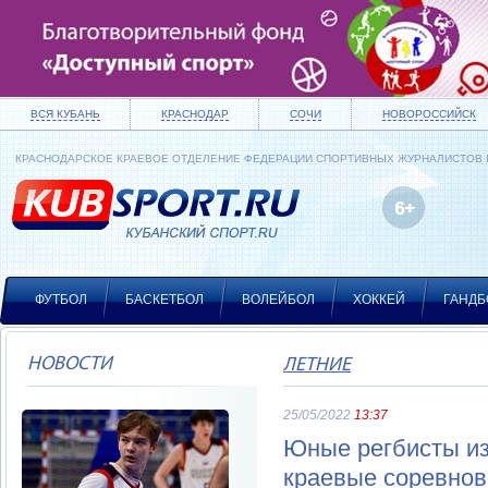
ВСЯ КУБАНЬ
КРАСНОДАР
СОЧИ
НОВОРОССИЙСК
КРАСНОДАРСКОЕ КРАЕВОЕ ОТДЕЛЕНИЕ ФЕДЕРАЦИИ СПОРТИВНЫХ ЖУРНАЛИСТОВ
ФУТБОЛ
БАСКЕТБОЛ
ВОЛЕЙБОЛ
ХОККЕЙ
ГАНДБ
НОВОСТИ
ЛЕТНИЕ
25/05/2022
13:37
Юные регбисты из
краевые соревнов