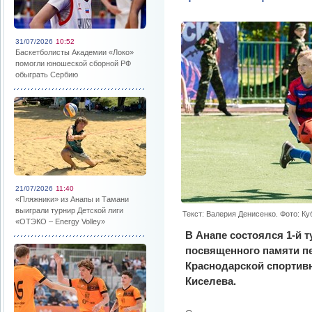
31/07/2026
10:52
Баскетболисты Академии «Локо»
помогли юношеской сборной РФ
обыграть Сербию
21/07/2026
11:40
«Пляжники» из Анапы и Тамани
выиграли турнир Детской лиги
Текст: Валерия Денисенко. Фото: К
«ОТЭКО – Energy Volley»
В Анапе состоялся 1-й ту
посвященного памяти п
Краснодарской спортивн
Киселева.