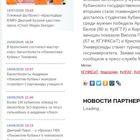
Кубанского государственно
16/07/2026
13:43
вторыми стали тхэквондист
Пляжный футболист «Краснодара-
досталось студентам Кубан
ЮМР» Дмитрий Бушков удостоен
среди мужчин победили Арт
приза «Спорт Медиа Звезда»
Белов (80 кг, КубГТУ) и Ки
женщин показали Виолла Па
(67 кг, КГУФКСиТ) и Крист
24/06/2026
16:34
Универсиады станет турнир
В Кропоткине состоялся мастер-
класс баскетболиста «Локомотива-
госуниверситета. Заявки на
Кубань» Темирова
сообщили в пресс-службе 
Метки:
19/06/2026
15:47
,
,
,
КГУФКСиТ
Краснодар
КубГАУ
Куб
Баскетболисты Академии
«Локомотив-Кубань» выиграли
«серебро» Спартакиады учащихся
18/06/2026
21:40
НОВОСТИ ПАРТНЕ
Более 100 кубанских команд по
баскетболу 3х3 боролись за титул
Loading...
сильнейших в академии «Локо»
16/06/2026
10:15
Дмитрий Пирог – о «бронзе» ПБК
«Локомотив-Кубань» в чемпионате