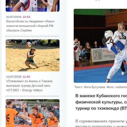
31/07/2026
10:52
Баскетболисты Академии «Локо»
помогли юношеской сборной РФ
обыграть Сербию
21/07/2026
11:40
«Пляжники» из Анапы и Тамани
выиграли турнир Детской лиги
Текст: Инга Бугулова. Фото: vedomost
«ОТЭКО – Energy Volley»
В манеже Кубанского го
физической культуры, с
турнир по тхэквондо (В
В соревнованиях приняли у
весовых категориях у мужч