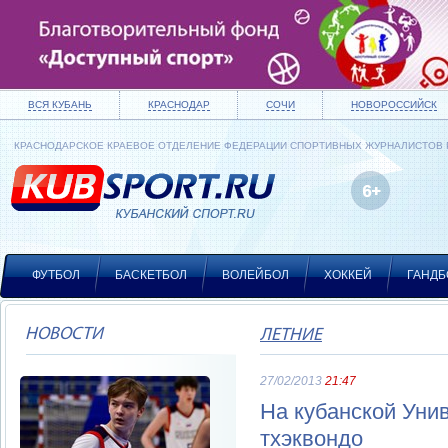
ВСЯ КУБАНЬ
КРАСНОДАР
СОЧИ
НОВОРОССИЙСК
КРАСНОДАРСКОЕ КРАЕВОЕ ОТДЕЛЕНИЕ ФЕДЕРАЦИИ СПОРТИВНЫХ ЖУРНАЛИСТОВ
ФУТБОЛ
БАСКЕТБОЛ
ВОЛЕЙБОЛ
ХОККЕЙ
ГАНДБ
НОВОСТИ
ЛЕТНИЕ
27/02/2013
21:47
На кубанской Уни
тхэквондо