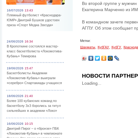
Во второй группе у мужчин
Екатерина Марченко из И
16/07/2026
13:43
Пляжный футболист «Краснодара-
ЮМР» Дмитрий Бушков удостоен
В командном зачете первен
приза «Спорт Медиа Звезда»
АГПУ. Об этом сообщает п
Метки:
24/06/2026
16:34
В Кропоткине состоялся мастер-
,
,
,
Шахматы
КубГАУ
КубГУ
Краснод
класс баскетболиста «Локомотива-
Кубань» Темирова
19/06/2026
15:47
Баскетболисты Академии
НОВОСТИ ПАРТНЕ
«Локомотив-Кубань» выиграли
Loading...
«серебро» Спартакиады учащихся
18/06/2026
21:40
Более 100 кубанских команд по
баскетболу 3х3 боролись за титул
сильнейших в академии «Локо»
16/06/2026
10:15
Дмитрий Пирог – о «бронзе» ПБК
«Локомотив-Кубань» в чемпионате