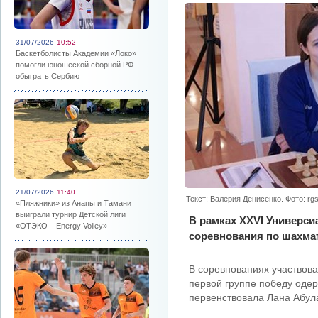
31/07/2026
10:52
Баскетболисты Академии «Локо»
помогли юношеской сборной РФ
обыграть Сербию
21/07/2026
11:40
Текст: Валерия Денисенко. Фото: rgs
«Пляжники» из Анапы и Тамани
выиграли турнир Детской лиги
В рамках XXVI Универс
«ОТЭКО – Energy Volley»
соревнования по шахма
В соревнованиях участвова
первой группе победу одер
первенствовала Лана Абул