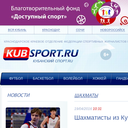
ВСЯ КУБАНЬ
КРАСНОДАР
СОЧИ
НОВОРОССИЙСК
КРАСНОДАРСКОЕ КРАЕВОЕ ОТДЕЛЕНИЕ ФЕДЕРАЦИИ СПОРТИВНЫХ ЖУРНАЛИСТОВ
ФУТБОЛ
БАСКЕТБОЛ
ВОЛЕЙБОЛ
ХОККЕЙ
ГАНДБ
НОВОСТИ
ШАХМАТЫ
19/04/2016
10:31
Шахматисты из Ку