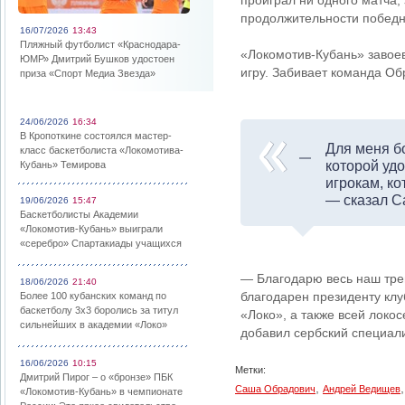
проиграл ни одного матча,
продолжительности победно
16/07/2026
13:43
Пляжный футболист «Краснодара-
«Локомотив-Кубань» завоев
ЮМР» Дмитрий Бушков удостоен
игру. Забивает команда Об
приза «Спорт Медиа Звезда»
24/06/2026
16:34
В Кропоткине состоялся мастер-
Для меня бо
класс баскетболиста «Локомотива-
которой удо
Кубань» Темирова
игрокам, к
— сказал С
19/06/2026
15:47
Баскетболисты Академии
«Локомотив-Кубань» выиграли
«серебро» Спартакиады учащихся
— Благодарю весь наш трен
18/06/2026
21:40
благодарен президенту кл
Более 100 кубанских команд по
баскетболу 3х3 боролись за титул
«Локо», а также всей локо
сильнейших в академии «Локо»
добавил сербский специали
16/06/2026
10:15
Метки:
Дмитрий Пирог – о «бронзе» ПБК
,
Саша Обрадович
Андрей Ведищев
«Локомотив-Кубань» в чемпионате