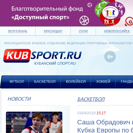
ВСЯ КУБАНЬ
КРАСНОДАР
СОЧИ
НОВОРОССИЙСК
КРАСНОДАРСКОЕ КРАЕВОЕ ОТДЕЛЕНИЕ ФЕДЕРАЦИИ СПОРТИВНЫХ ЖУРНАЛИСТОВ
ФУТБОЛ
БАСКЕТБОЛ
ВОЛЕЙБОЛ
ХОККЕЙ
ГАНДБ
НОВОСТИ
БАСКЕТБОЛ
03/04/2018
15:17
Саша Обрадович и
Кубка Европы по 