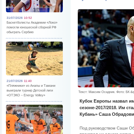
31/07/2026
10:52
Баскетболисты Академии «Локо»
помогли юношеской сборной РФ
обыграть Сербию
21/07/2026
11:40
«Пляжники» из Анапы и Тамани
выиграли турнир Детской лиги
Текст: Максим Осадник. Фото: БК &
«ОТЭКО – Energy Volley»
Кубок Европы назвал им
сезоне-2017/2018. Им ст
Кубань» Саша Обрадови
Под руководством Саши Об