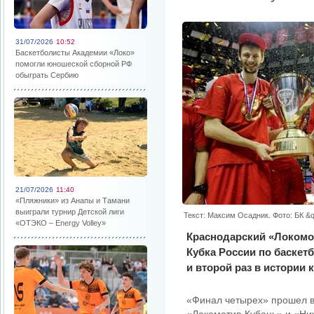
31/07/2026
10:52
Баскетболисты Академии «Локо»
помогли юношеской сборной РФ
обыграть Сербию
21/07/2026
11:40
«Пляжники» из Анапы и Тамани
выиграли турнир Детской лиги
Текст: Максим Осадник. Фото: БК &
«ОТЭКО – Energy Volley»
Краснодарский «Локомо
Кубка России по баске
и второй раз в истории 
«Финал четырех» прошел в