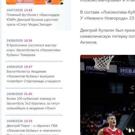
«Локомотив-Кубань» и «Нижн
16/07/2026
13:43
В составе «Локомотива-Куб
Пляжный футболист «Краснодара-
У «Нижнего Новгорода» 23 
ЮМР» Дмитрий Бушков удостоен
приза «Спорт Медиа Звезда»
Дмитрий Кулагин был приз
символическую пятерку по
24/06/2026
16:34
Антипов.
В Кропоткине состоялся мастер-
класс баскетболиста «Локомотива-
Кубань» Темирова
19/06/2026
15:47
Баскетболисты Академии
«Локомотив-Кубань» выиграли
«серебро» Спартакиады учащихся
18/06/2026
21:40
Более 100 кубанских команд по
баскетболу 3х3 боролись за титул
сильнейших в академии «Локо»
16/06/2026
10:15
Дмитрий Пирог – о «бронзе» ПБК
«Локомотив-Кубань» в чемпионате