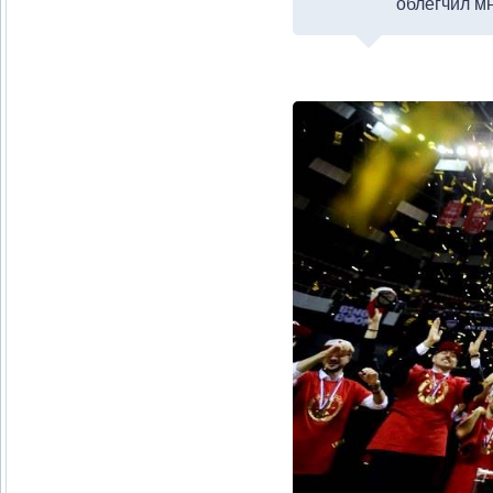
облегчил м