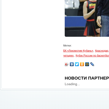
Метки:
,
БК «Локомотив-Кубань»
Краснодар
,
четырех
Кубок России по баскетбо
НОВОСТИ ПАРТНЕ
Loading...