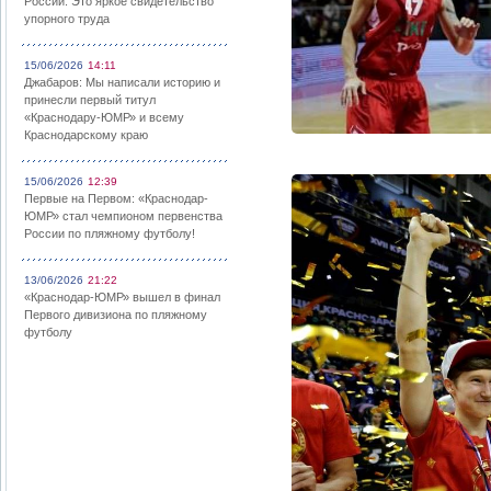
России: Это яркое свидетельство
упорного труда
15/06/2026
14:11
Джабаров: Мы написали историю и
принесли первый титул
«Краснодару-ЮМР» и всему
Краснодарскому краю
15/06/2026
12:39
Первые на Первом: «Краснодар-
ЮМР» стал чемпионом первенства
России по пляжному футболу!
13/06/2026
21:22
«Краснодар-ЮМР» вышел в финал
Первого дивизиона по пляжному
футболу