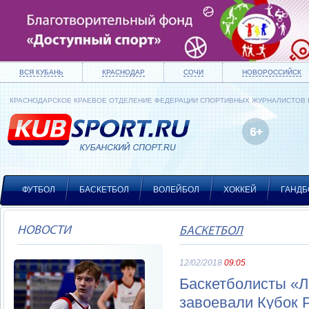
ВСЯ КУБАНЬ
КРАСНОДАР
СОЧИ
НОВОРОССИЙСК
КРАСНОДАРСКОЕ КРАЕВОЕ ОТДЕЛЕНИЕ ФЕДЕРАЦИИ СПОРТИВНЫХ ЖУРНАЛИСТОВ
ФУТБОЛ
БАСКЕТБОЛ
ВОЛЕЙБОЛ
ХОККЕЙ
ГАНДБ
НОВОСТИ
БАСКЕТБОЛ
12/02/2018
09:05
Баскетболисты «Л
завоевали Кубок 